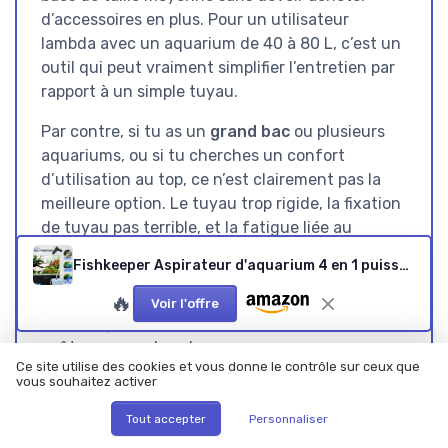
d’accessoires en plus. Pour un utilisateur
lambda avec un aquarium de 40 à 80 L, c’est un
outil qui peut vraiment simplifier l’entretien par
rapport à un simple tuyau.
Par contre, si tu as un
grand bac
ou plusieurs
aquariums, ou si tu cherches un confort
d’utilisation au top, ce n’est clairement pas la
meilleure option. Le tuyau trop rigide, la fixation
de tuyau pas terrible, et la fatigue liée au
pompage manuel sur de gros volumes font
Fishkeeper Aspirateur d'aquarium 4 en 1 puissant - Kit de nettoyage réglable - Nettoyeur de sol amovible contre le colmatage - Pour le changement de l'eau, le nettoyage du sable et la circulation de 280 L/H
qu’on atteint vite les limites du système. Dans
ce cas, un aspirateur électrique ou un kit plus
🔥
Voir l'offre
haut de gamme sera plus adapté, même s’il
coûte un peu plus cher.
Ce site utilise des cookies et vous donne le contrôle sur ceux que
vous souhaitez activer
Donc, pour qui c’est fait ? Pour les débutants,
les propriétaires de petits à moyens bacs, et
Tout accepter
Personnaliser
ceux qui veulent un kit simple, sans électricité,