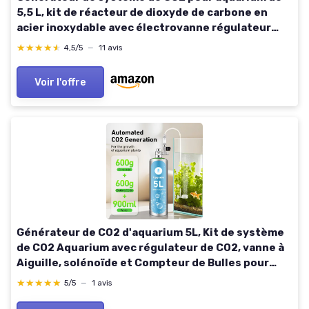
5,5 L, kit de réacteur de dioxyde de carbone en
acier inoxydable avec électrovanne régulateur
pour plantes d'aquarium (G900S), kit d'aquarium
★★★★★
★★★★★
4,5/5
—
11 avis
CO2
Voir l'offre
Générateur de CO2 d'aquarium 5L, Kit de système
de CO2 Aquarium avec régulateur de CO2, vanne à
Aiguille, solénoïde et Compteur de Bulles pour
Plantes d'aquarium Réservoir Moyen et Grand 60L -
★★★★★
★★★★★
5/5
—
1 avis
300L