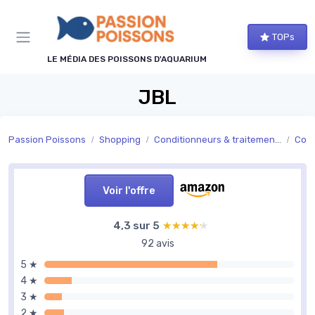
Panneau de gestion des cookies
TOPs
LE MÉDIA DES POISSONS D'AQUARIUM
JBL
Passion Poissons
Shopping
Conditionneurs & traitements de l’eau
Cond
Voir l'offre
4,3 sur 5
★★★★★
★★★★★
92 avis
5 ★
4 ★
3 ★
2 ★