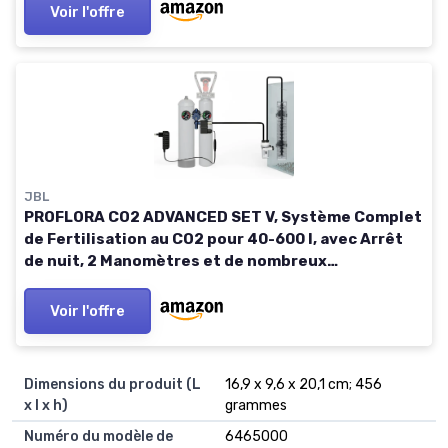
Voir l'offre
JBL
PROFLORA CO2 ADVANCED SET V, Système Complet
de Fertilisation au CO2 pour 40-600 l, avec Arrêt
de nuit, 2 Manomètres et de nombreux
Accessoires, sans Bouteille 1 Unité (Lot de 1)
Voir l'offre
Dimensions du produit (L
‎16,9 x 9,6 x 20,1 cm; 456
x l x h)
grammes
Numéro du modèle de
‎6465000