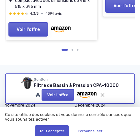
＋
Compact avec des dimensions de 415 x
Voir l'offre
515 x 395 mm
★★★★★
★★★★★
4,3/5
—
4394 avis
Voir l'offre
Les articles par date
SunSun
Filtre de Bassin à Pression CPA-10000
Février 2024
Mars 2024
🔥
Voir l'offre
Septembre 2024
Octobre 2024
Novembre 2024
Décembre 2024
Janvier 2025
Février 2025
Ce site utilise des cookies et vous donne le contrôle sur ceux que
vous souhaitez activer
Mars 2025
Avril 2025
Mai 2025
Juin 2025
Tout accepter
Personnaliser
Juillet 2025
Août 2025