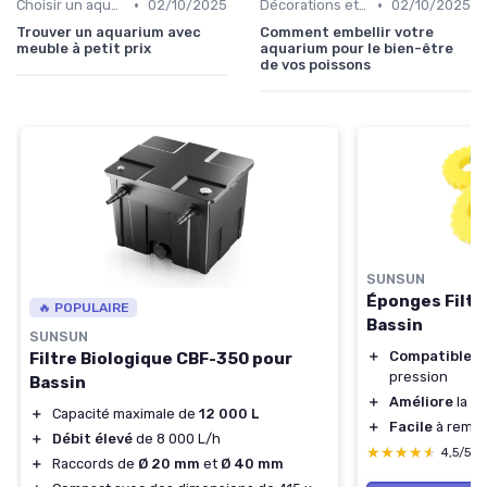
•
•
Choisir un aquarium
02/10/2025
Décorations et plantes
02/10/2025
Trouver un aquarium avec
Comment embellir votre
meuble à petit prix
aquarium pour le bien-être
de vos poissons
SUNSUN
Éponges Filtre
🔥 POPULAIRE
Bassin
SUNSUN
＋
Compatible
av
Filtre Biologique CBF-350 pour
pression
Bassin
＋
Améliore
la qu
＋
Capacité maximale de
12 000 L
＋
Facile
à rempl
＋
Débit élevé
de 8 000 L/h
★★★★★
★★★★★
4,5/5
＋
Raccords de
Ø 20 mm
et
Ø 40 mm