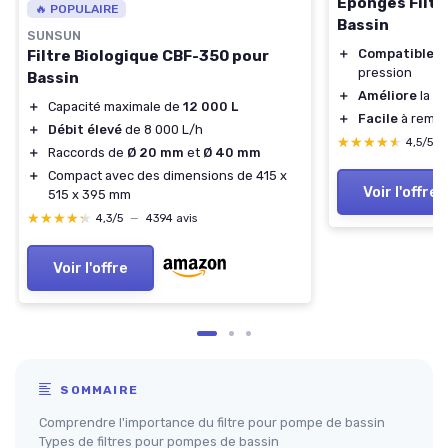
Éponges Filtre
🔥 POPULAIRE
Bassin
SUNSUN
＋
Compatible
av
Filtre Biologique CBF-350 pour
pression
Bassin
＋
Améliore
la qu
＋
Capacité maximale de
12 000 L
＋
Facile
à rempl
＋
Débit élevé
de 8 000 L/h
★★★★★
★★★★★
4,5/5
＋
Raccords de
Ø 20 mm
et
Ø 40 mm
＋
Compact avec des dimensions de 415 x
Voir l'offre
515 x 395 mm
★★★★★
★★★★★
4,3/5
—
4394 avis
Voir l'offre
SOMMAIRE
Comprendre l'importance du filtre pour pompe de bassin
Types de filtres pour pompes de bassin