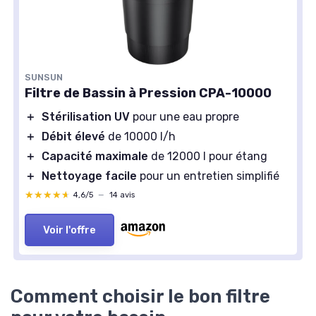
SUNSUN
Filtre de Bassin à Pression CPA-10000
＋
Stérilisation UV
pour une eau propre
＋
Débit élevé
de 10000 l/h
＋
Capacité maximale
de 12000 l pour étang
＋
Nettoyage facile
pour un entretien simplifié
★★★★★
★★★★★
4,6/5
—
14 avis
Voir l'offre
Comment choisir le bon filtre