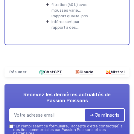
+
filtration (60 L) avec
mousses varié...
Rapport qualité-prix
+
intéressant par
rapport à des...
Résumer
ChatGPT
Claude
Mistral
Recevez les dernières actualités de
Passion Poissons
➔ Je m'inscris
*
En remplissant ce formulaire, j’accepte d’être contacté(e) à
des fins commerciales par Passion Poissons et ses
partenaires.