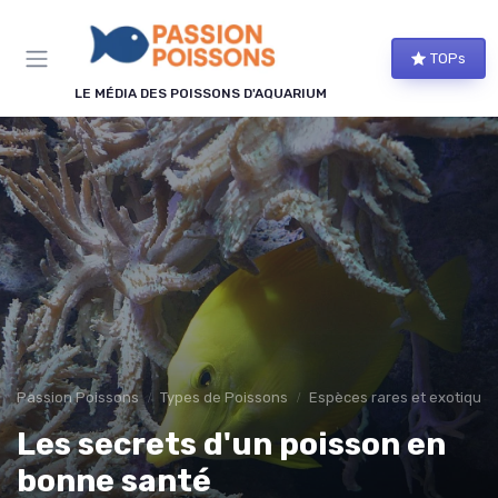
Panneau de gestion des cookies
TOPs
LE MÉDIA DES POISSONS D'AQUARIUM
Passion Poissons
Types de Poissons
Espèces rares et exotiques
Les secrets d'un poisson en
bonne santé