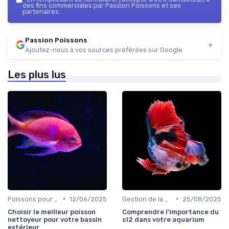
des fins commerciales par Passion Poissons et ses
partenaires.
Passion Poissons
Ajoutez-nous à vos sources préférées sur Google
Les plus lus
•
•
Poissons pour débutants
12/06/2025
Gestion de la qualité de l'eau
25/08/2025
Choisir le meilleur poisson
Comprendre l'importance du
nettoyeur pour votre bassin
cl2 dans votre aquarium
extérieur