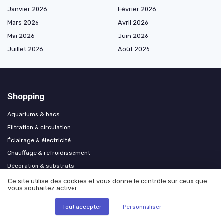
Janvier 2026
Février 2026
Mars 2026
Avril 2026
Mai 2026
Juin 2026
Juillet 2026
Août 2026
Shopping
Aquariums & bacs
Filtration & circulation
Éclairage & électricité
Chauffage & refroidissement
Décoration & substrats
Entretien & nettoyage
Ce site utilise des cookies et vous donne le contrôle sur ceux que
vous souhaitez activer
Alimentation & nutrition
Conditionneurs & traitements de l’eau
Tout accepter
Personnaliser
Accessoires divers