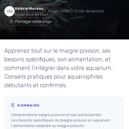
Valérie Moreau
19 juin 2025
13 min de lecture
Rédactrice en chef
Partager cette page
Apprenez tout sur le maigre poisson, ses
besoins spécifiques, son alimentation, et
comment l’intégrer dans votre aquarium.
Conseils pratiques pour aquariophiles
débutants et confirmés.
SOMMAIRE
Comprendre le maigre poisson et ses particularités
Les besoins spécifiques du maigre poisson en aquarium
L’alimentation adaptée au maigre poisson