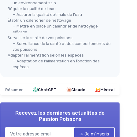
un environnement sain
Réguler la qualité de l'eau
— Assurer la qualité optimale de l'eau
Établir un calendrier de nettoyage
— Mettre en place un calendrier de nettoyage
efficace
Surveiller la santé de vos poissons
 en 1
Kit de Nettoyage Aquarium 9 en 1
🔥
— Surveillance de la santé et des comportements de
oyage
＋
Polyvalent
: inclut 9 outils différents
vos poissons
BOX
＋
Matériaux de qualité
: Acier
Adapter l'alimentation selon les espèces
Kit
se
inoxydable
— Adaptation de l'alimentation en fonction des
1
espèces
＋
Épuisette de poisson
incluse
＋
＋
Facile à utiliser
: outils adaptés pour
différents besoins
＋
★★★★★
★★★★★
4,4/5
—
263 avis
Résumer
ChatGPT
Claude
Mistral
types
＋
F
Voir l'offre
★★
★★
Recevez les dernières actualités de
Passion Poissons
➔ Je m'inscris