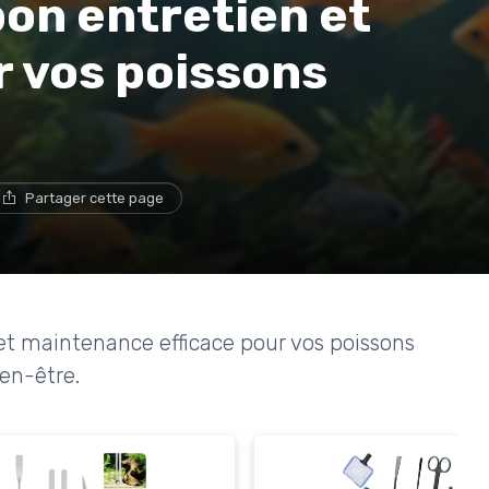
bon entretien et
 vos poissons
Partager cette page
t maintenance efficace pour vos poissons
ien-être.