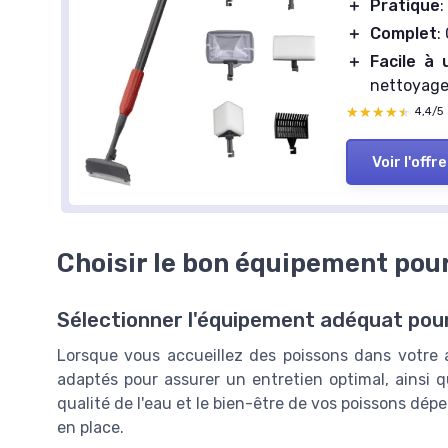
＋
Pratique
:
＋
Complet
:
＋
Facile à u
nettoyag
★★★★★
★★★★★
4,4/5
Voir l'offre
Choisir le bon équipement pour
Sélectionner l'équipement adéquat pou
Lorsque vous accueillez des poissons dans votre a
adaptés pour assurer un entretien optimal, ainsi q
qualité de l'eau et le bien-être de vos poissons d
en place.