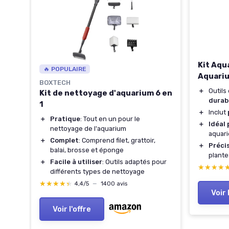
en 1
Kit Aqu
🔥 POPULAIRE
Aquari
ts
BOXTECH
＋
Outils
Kit de nettoyage d'aquarium 6 en
durabi
1
＋
Inclut
＋
Pratique
: Tout en un pour le
＋
Idéal
our
nettoyage de l'aquarium
aquari
＋
Complet
: Comprend filet, grattoir,
＋
Préci
balai, brosse et éponge
plante
＋
Facile à utiliser
: Outils adaptés pour
★★★★
★★★★
différents types de nettoyage
★★★★★
★★★★★
4,4/5
—
1400 avis
Voir 
Voir l'offre