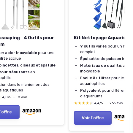
ascaping - 4 Outils pour
Kit Nettoyage Aquarium 9
um
＋
9 outils
variés pour un nett
complet
 en
acier inoxydable
pour une
lité
accrue
＋
Épuisette de poisson
inclu
pincettes
,
ciseaux
et
spatule
＋
Matériaux de qualité
: acier
inoxydable
 pour débutants
en
ophilie
＋
Facile à utiliser
pour les
aquariophiles
sion
dans le maniement des
s aquatiques
＋
Polyvalent
pour différents 
d'aquariums
★
★
4,8/5
—
8 avis
★★★★★
★★★★★
4,4/5
—
263 avis
l'offre
Voir l'offre