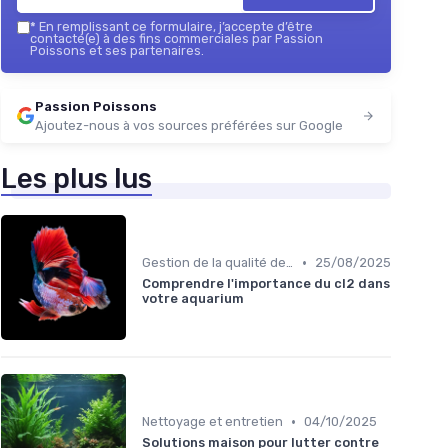
*
En remplissant ce formulaire, j’accepte d’être
contacté(e) à des fins commerciales par Passion
Poissons et ses partenaires.
Passion Poissons
Ajoutez-nous à vos sources préférées sur Google
Les plus lus
•
Gestion de la qualité de l'eau
25/08/2025
Comprendre l'importance du cl2 dans
votre aquarium
•
Nettoyage et entretien
04/10/2025
Solutions maison pour lutter contre