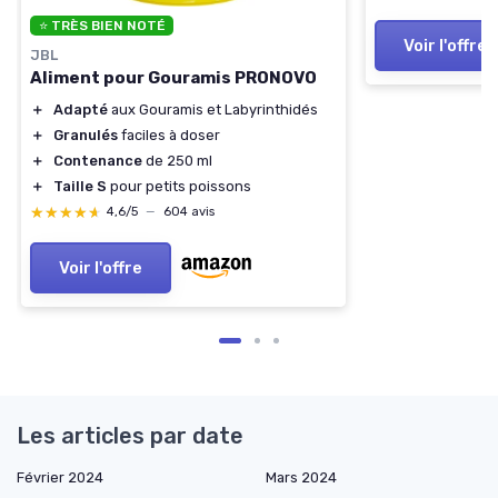
⭐ TRÈS BIEN NOTÉ
Voir l'offre
JBL
Aliment pour Gouramis PRONOVO
＋
Adapté
aux Gouramis et Labyrinthidés
＋
Granulés
faciles à doser
＋
Contenance
de 250 ml
＋
Taille S
pour petits poissons
★★★★★
★★★★★
4,6/5
—
604 avis
Voir l'offre
Les articles par date
Février 2024
Mars 2024