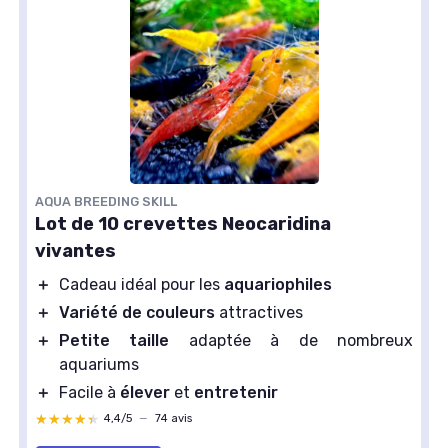
AQUA BREEDING SKILL
Lot de 10 crevettes Neocaridina
vivantes
＋
Cadeau idéal pour les
aquariophiles
＋
Variété de couleurs
attractives
＋
Petite taille
adaptée à de nombreux
aquariums
＋
Facile à
élever
et
entretenir
★★★★★
★★★★★
4,4/5
—
74 avis