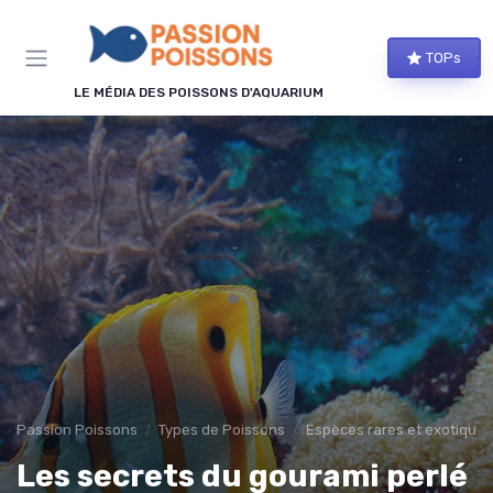
Panneau de gestion des cookies
TOPs
LE MÉDIA DES POISSONS D'AQUARIUM
Passion Poissons
Types de Poissons
Espèces rares et exotiques
Les secrets du gourami perlé