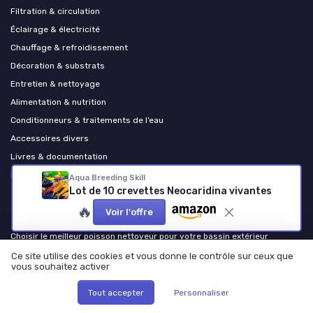
Filtration & circulation
Éclairage & électricité
Chauffage & refroidissement
Décoration & substrats
Entretien & nettoyage
Alimentation & nutrition
Conditionneurs & traitements de l’eau
Accessoires divers
Livres & documentation
Bassins de jardin et carpes koï
Aqua Breeding Skill
Lot de 10 crevettes Neocaridina vivantes
🔥
Les plus lus
Voir l'offre
Choisir le meilleur poisson nettoyeur pour votre bassin extérieur
Comprendre l'importance du cl2 dans votre aquarium
Ce site utilise des cookies et vous donne le contrôle sur ceux que
vous souhaitez activer
Tout savoir sur le poisson tête de lion : un compagnon aquatique
fascinant
Tout accepter
Personnaliser
Choisir le bon aquarium de 80 litres : astuces et conseils