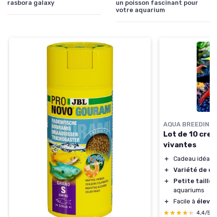
rasbora galaxy
un poisson fascinant pour
votre aquarium
AQUA BREEDING 
Lot de 10 cre
vivantes
＋
Cadeau idéal p
＋
Variété de co
＋
Petite taille
a
aquariums
＋
Facile à
élever
★★★★★
★★★★★
4,4/5