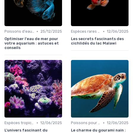
•
•
Poissons d'eau salée
25/12/2025
Espèces rares et exotiques
12/06/2025
Optimiser l'eau de mer pour
Les secrets fascinants des
votre aquarium : astuces et
cichlidés du lac Malawi
conseils
•
•
Espèces tropicales
12/06/2025
Poissons pour débutants
12/06/2025
L'univers fascinant du
Le charme du gourami nain :