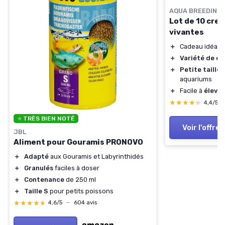
AQUA BREEDING 
Lot de 10 cre
vivantes
＋
Cadeau idéal p
＋
Variété de co
＋
Petite taille
a
aquariums
＋
Facile à
élever
★★★★★
★★★★★
4,4/5
⭐ TRÈS BIEN NOTÉ
Voir l'offre
JBL
Aliment pour Gouramis PRONOVO
＋
Adapté
aux Gouramis et Labyrinthidés
＋
Granulés
faciles à doser
＋
Contenance
de 250 ml
＋
Taille S
pour petits poissons
★★★★★
★★★★★
4,6/5
—
604 avis