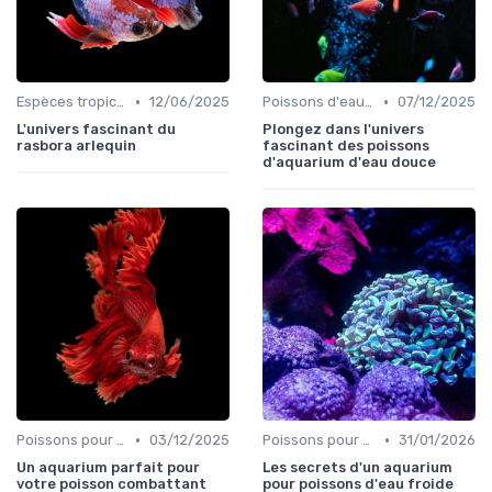
•
•
Espèces tropicales
12/06/2025
Poissons d'eau douce
07/12/2025
L'univers fascinant du
Plongez dans l'univers
rasbora arlequin
fascinant des poissons
d'aquarium d'eau douce
•
•
Poissons pour débutants
03/12/2025
Poissons pour débutants
31/01/2026
Un aquarium parfait pour
Les secrets d'un aquarium
votre poisson combattant
pour poissons d'eau froide