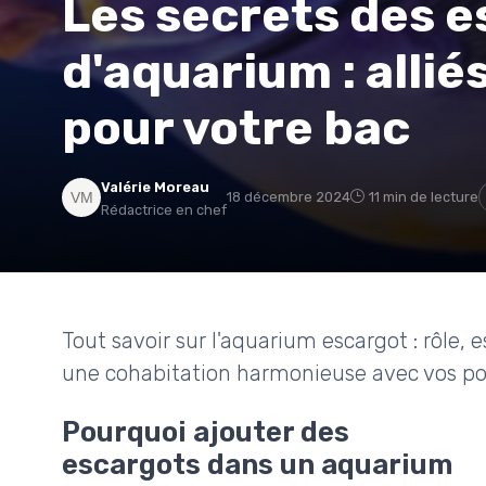
Les secrets des 
d'aquarium : alli
pour votre bac
Valérie Moreau
18 décembre 2024
11 min de lecture
Rédactrice en chef
Tout savoir sur l'aquarium escargot : rôle,
une cohabitation harmonieuse avec vos po
Pourquoi ajouter des
escargots dans un aquarium