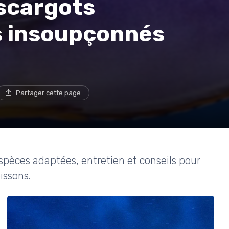
escargots
és insoupçonnés
Partager cette page
 espèces adaptées, entretien et conseils pour
issons.