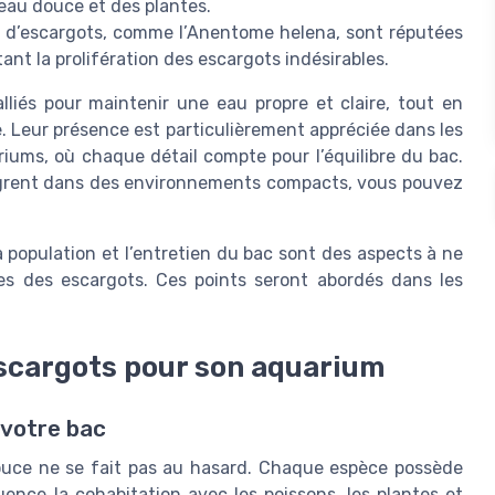
 eau douce et des plantes.
 d’escargots, comme l’Anentome helena, sont réputées
tant la prolifération des escargots indésirables.
liés pour maintenir une eau propre et claire, tout en
e. Leur présence est particulièrement appréciée dans les
iums, où chaque détail compte pour l’équilibre du bac.
ègrent dans des environnements compacts, vous pouvez
a population et l’entretien du bac sont des aspects à ne
ces des escargots. Ces points seront abordés dans les
escargots pour son aquarium
 votre bac
ouce ne se fait pas au hasard. Chaque espèce possède
ence la cohabitation avec les poissons, les plantes et