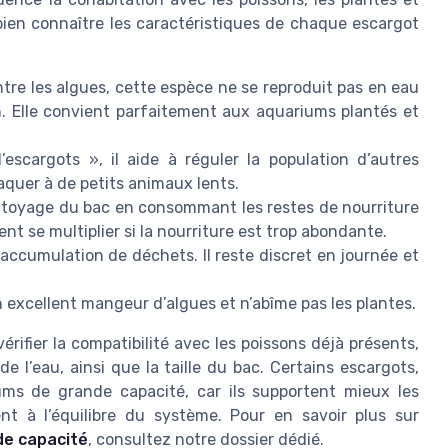
e bien connaître les caractéristiques de chaque escargot
ntre les algues, cette espèce ne se reproduit pas en eau
on. Elle convient parfaitement aux aquariums plantés et
cargots », il aide à réguler la population d’autres
aquer à de petits animaux lents.
 nettoyage du bac en consommant les restes de nourriture
nt se multiplier si la nourriture est trop abondante.
 l’accumulation de déchets. Il reste discret en journée et
un excellent mangeur d’algues et n’abîme pas les plantes.
érifier la compatibilité avec les poissons déjà présents,
 de l’eau, ainsi que la taille du bac. Certains escargots,
ums de grande capacité, car ils supportent mieux les
nt à l’équilibre du système. Pour en savoir plus sur
de capacité
, consultez notre dossier dédié.