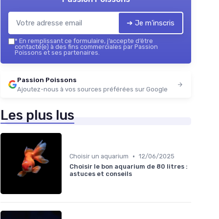
➔ Je m'inscris
*
En remplissant ce formulaire, j’accepte d’être
contacté(e) à des fins commerciales par Passion
Poissons et ses partenaires.
Passion Poissons
Ajoutez-nous à vos sources préférées sur Google
Les plus lus
•
Choisir un aquarium
12/06/2025
Choisir le bon aquarium de 80 litres :
astuces et conseils