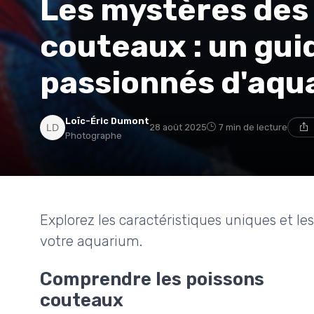
Les mystères des
couteaux : un gui
passionnés d'aqua
Loïc-Éric Dumont
28 août 2025
7 min de lecture
Photographe
Explorez les caractéristiques uniques et le
votre aquarium.
Comprendre les poissons
couteaux