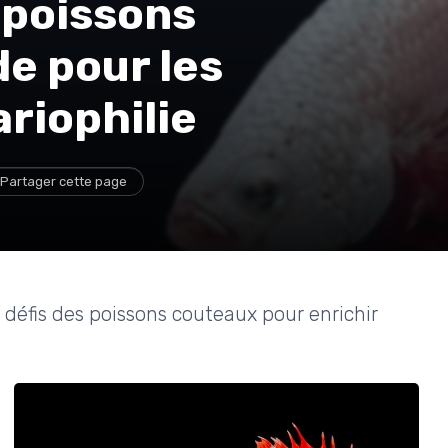
 poissons
de pour les
riophilie
Partager cette page
s défis des poissons couteaux pour enrichir