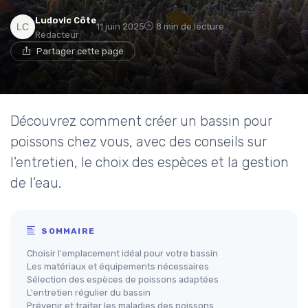
Ludovic Côte
11 juin 2025
8 min de lecture
Rédacteur
Partager cette page
Découvrez comment créer un bassin pour
poissons chez vous, avec des conseils sur
l'entretien, le choix des espèces et la gestion
de l'eau.
SOMMAIRE
Choisir l'emplacement idéal pour votre bassin
Les matériaux et équipements nécessaires
Sélection des espèces de poissons adaptées
L'entretien régulier du bassin
Prévenir et traiter les maladies des poissons