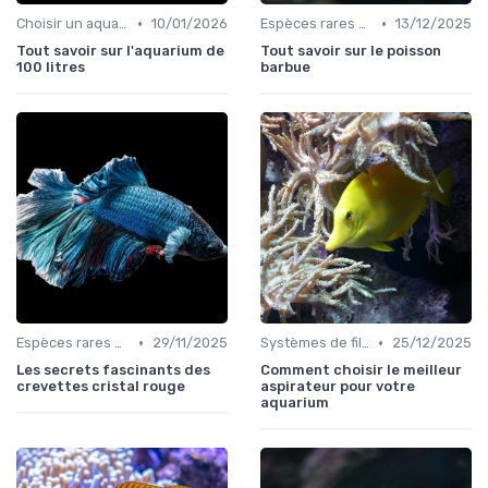
•
•
Choisir un aquarium
10/01/2026
Espèces rares et exotiques
13/12/2025
Tout savoir sur l'aquarium de
Tout savoir sur le poisson
100 litres
barbue
•
•
Espèces rares et exotiques
29/11/2025
Systèmes de filtration
25/12/2025
Les secrets fascinants des
Comment choisir le meilleur
crevettes cristal rouge
aspirateur pour votre
aquarium