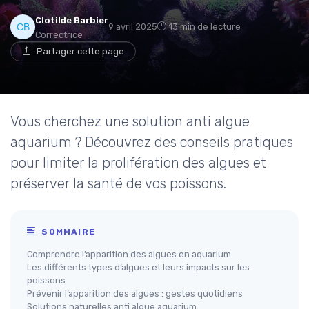
Clotilde Barbier
9 avril 2025
13 min de lecture
Correctrice
Partager cette page
Vous cherchez une solution anti algue
aquarium ? Découvrez des conseils pratiques
pour limiter la prolifération des algues et
préserver la santé de vos poissons.
SOMMAIRE
Comprendre l’apparition des algues en aquarium
Les différents types d’algues et leurs impacts sur les
poissons
Prévenir l’apparition des algues : gestes quotidiens
Solutions naturelles anti algue aquarium