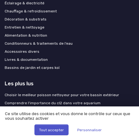
Éclairage & électricité
Chauffage & refroidissement
Décoration & substrats
Entretien & nettoyage
Alimentation & nutrition
Conditionneurs & traitements de l’eau
Accessoires divers
Livres & documentation
Bassins de jardin et carpes koï
Les plus lus
Choisir le meilleur poisson nettoyeur pour votre bassin extérieur
Comprendre l'importance du cl2 dans votre aquarium
Tout savoir sur le poisson tête de lion : un compagnon aquatique
Ce site utilise des cookies et vous donne le contrôle sur ceux que
fascinant
vous souhaitez activer
Choisir le bon aquarium de 80 litres : astuces et conseils
Tout accepter
Personnaliser
Solutions maison pour lutter contre les algues dans votre aquarium