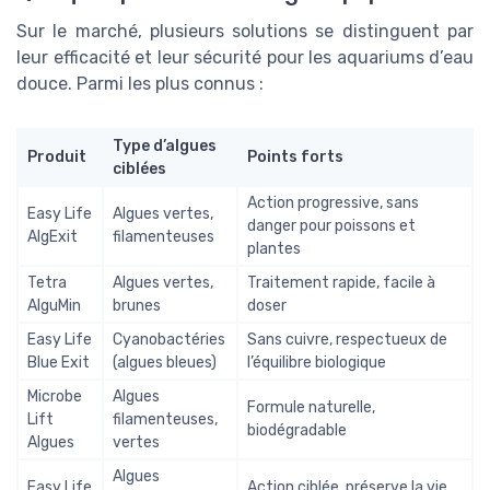
Sur le marché, plusieurs solutions se distinguent par
leur efficacité et leur sécurité pour les aquariums d’eau
douce. Parmi les plus connus :
Type d’algues
Produit
Points forts
ciblées
Action progressive, sans
Easy Life
Algues vertes,
danger pour poissons et
AlgExit
filamenteuses
plantes
Tetra
Algues vertes,
Traitement rapide, facile à
AlguMin
brunes
doser
Easy Life
Cyanobactéries
Sans cuivre, respectueux de
Blue Exit
(algues bleues)
l’équilibre biologique
Microbe
Algues
Formule naturelle,
Lift
filamenteuses,
biodégradable
Algues
vertes
Algues
Easy Life
Action ciblée, préserve la vie