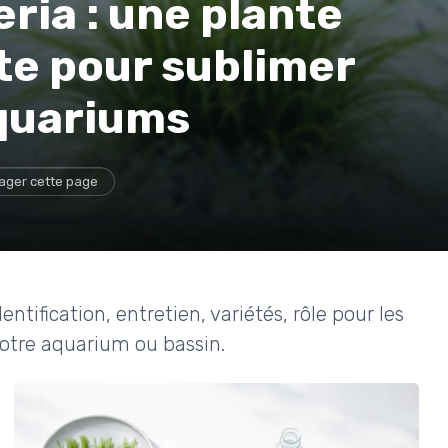
eria : une plante
te pour sublimer
aquariums
ager cette page
dentification, entretien, variétés, rôle pour les
votre aquarium ou bassin.