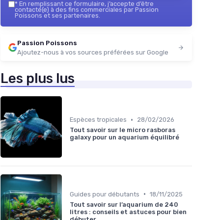
*
En remplissant ce formulaire, j’accepte d’être
contacté(e) à des fins commerciales par Passion
Poissons et ses partenaires.
Passion Poissons
Ajoutez-nous à vos sources préférées sur Google
Les plus lus
•
Espèces tropicales
28/02/2026
Tout savoir sur le micro rasboras
galaxy pour un aquarium équilibré
•
Guides pour débutants
18/11/2025
Tout savoir sur l’aquarium de 240
litres : conseils et astuces pour bien
débuter