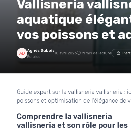
Vallisneria vallisn
aquatique élégan
vos poissons et 
Agnès Dubois
10 avril 2026
11 min de lecture
Part
Éditrice
Guide expert sur la vallisneria vallisneria : i
poissons et optimisation de l’élégance de 
Comprendre la vallisneria
vallisneria et son rôle pour les