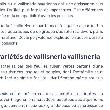
alis ou la vallisneria americana ont une croissance plus
des feuilles plus larges et imposantes. Ces différences
e et la compatibilité avec les poissons.
e la famille Hydrocharitaceae, à laquelle appartient la
antes aquatiques de ce groupe s’adaptent à divers plans
unautaire. Cette polyvalence explique le succès durable
e poissons.
ariétés de vallisneria vallisneria
aractérise par des feuilles ruban vertes partant d’une
les rubanées longues et souples, dont l’extrémité peut
chitecture simple facilite l’identification même pour un
oexistent et présentent des silhouettes distinctes. La
s, souvent légèrement torsadées, adaptées aux aquariums
large, convient mieux aux grands bacs où sa croissance