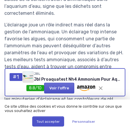
l’aquarium d’eau, signe que les déchets sont
correctement éliminés.
L’éclairage joue un rôle indirect mais réel dans la
gestion de l’ammoniaque. Un éclairage trop intense
favorise les algues, qui consomment une partie de
l’ammonium mais peuvent déséquilibrer d’autres
paramètres de l’eau et provoquer des variations de pH.
Les meilleurs tests ammoniaque, associés à d’autres
tests d’eau, aident à trouver un compromis entre
croissance des plantes, contrôle des algues et stabilité
JBL
#1
Jbl Proaquatest Nh4 Ammonium Pour Aquariophilie 9 Unité (Lot de 1) ProAqua (2019) Test
de l’eau douce.
8.8/10
Voir l'offre
Les accessoires de contrôle, comme les thermomètres,
les minuteries d’éclairage et les contrôleurs de pH,
complètent l’action des pompes et des filtres. Une
Ce site utilise des cookies et vous donne le contrôle sur ceux que
vous souhaitez activer
température stable dans l’aquarium d’eau douce ou
marin limite les variations de la forme
Tout accepter
Personnaliser
ammoniac/ammonium de l’azote, car l’équilibre