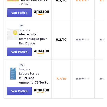
8.3/10
★★★★★
★★★★★
★★
★★
- Cond...
Voir l'offre
#4
Seachem
Alerte pH et
ammoniaque pour
8.2/10
★★★★★
★★★★★
★★
★★
Eau Douce
Voir l'offre
#5
Seachem
Laboratories
MultiTest
7.7/10
★★★★★
★★★★★
★★
★★
Ammonia, 75 Tests
Voir l'offre