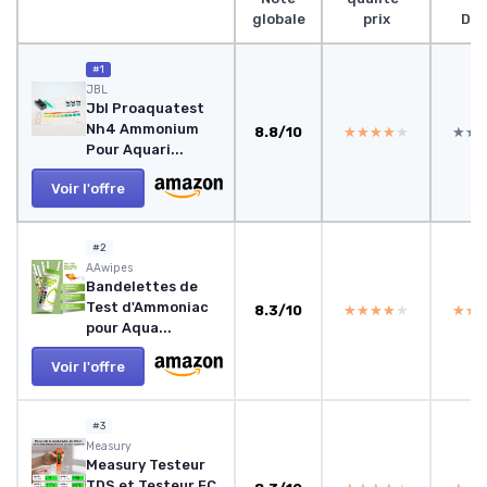
globale
prix
Des
#1
JBL
Jbl Proaquatest
Nh4 Ammonium
8.8/10
★★★★★
★★★★★
★★
★★
Pour Aquari...
Voir l'offre
#2
AAwipes
Bandelettes de
Test d'Ammoniac
8.3/10
★★★★★
★★★★★
★★
★★
pour Aqua...
Voir l'offre
#3
Measury
Measury Testeur
TDS et Testeur EC