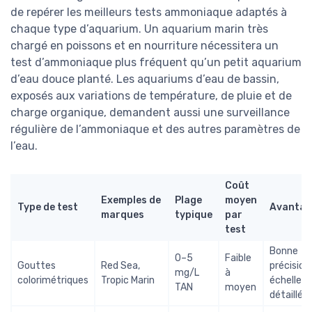
de repérer les meilleurs tests ammoniaque adaptés à
chaque type d’aquarium. Un aquarium marin très
chargé en poissons et en nourriture nécessitera un
test d’ammoniaque plus fréquent qu’un petit aquarium
d’eau douce planté. Les aquariums d’eau de bassin,
exposés aux variations de température, de pluie et de
charge organique, demandent aussi une surveillance
régulière de l’ammoniaque et des autres paramètres de
l’eau.
Coût
Exemples de
Plage
moyen
Type de test
Avantag
marques
typique
par
test
Bonne
0–5
Faible
Gouttes
Red Sea,
précision,
mg/L
à
colorimétriques
Tropic Marin
échelle
TAN
moyen
détaillée