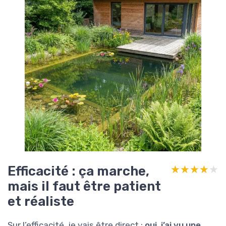
Efficacité : ça marche,
★★★★★
★★★★★
mais il faut être patient
et réaliste
Sur l’efficacité, je vais être direct :
oui, j’ai vu une