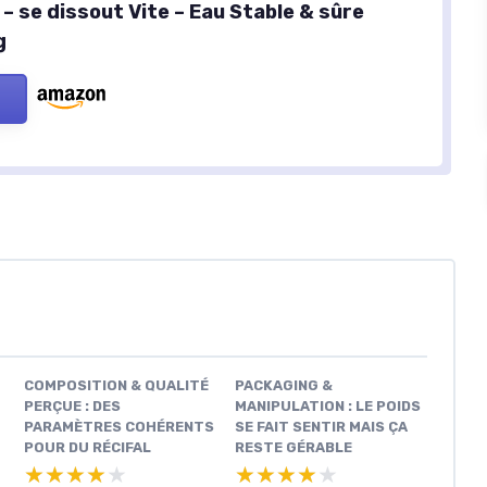
– se dissout Vite – Eau Stable & sûre
g
COMPOSITION & QUALITÉ
PACKAGING &
PERÇUE : DES
MANIPULATION : LE POIDS
PARAMÈTRES COHÉRENTS
SE FAIT SENTIR MAIS ÇA
POUR DU RÉCIFAL
RESTE GÉRABLE
★★★★★
★★★★★
★★★★★
★★★★★