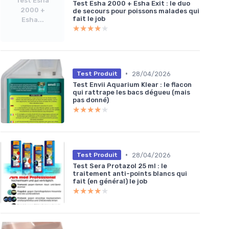
Test Esha
Test Esha 2000 + Esha Exit : le duo
2000 +
de secours pour poissons malades qui
fait le job
Esha...
★★★★★
★★★★★
•
28/04/2026
Test Produit
Test Envii Aquarium Klear : le flacon
qui rattrape les bacs dégueu (mais
pas donné)
★★★★★
★★★★★
•
28/04/2026
Test Produit
Test Sera Protazol 25 ml : le
traitement anti-points blancs qui
fait (en général) le job
★★★★★
★★★★★