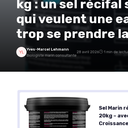
kg : un sel récifa
qui veulent une e
trop se prendre la
Yves-Marcel Lehmann
28 avril 2026
1 min de lectu
Biologiste marin consultante
Sel Marin r
20kg – ave
Croissance