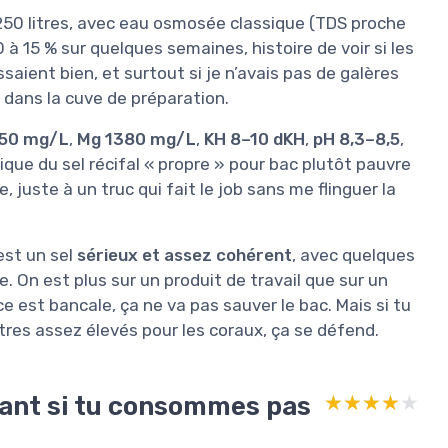
n 250 litres, avec eau osmosée classique (TDS proche
 à 15 % sur quelques semaines, histoire de voir si les
saient bien, et surtout si je n’avais pas de galères
u dans la cuve de préparation.
450 mg/L
,
Mg 1380 mg/L
,
KH 8–10 dKH
,
pH 8,3–8,5
,
ique du sel récifal « propre » pour bac plutôt pauvre
 juste à un truc qui fait le job sans me flinguer la
est un sel
sérieux et assez cohérent
, avec quelques
. On est plus sur un produit de travail que sur un
e est bancale, ça ne va pas sauver le bac. Mais si tu
tres assez élevés pour les coraux, ça se défend.
sant si tu consommes pas
★★★★★
★★★★★