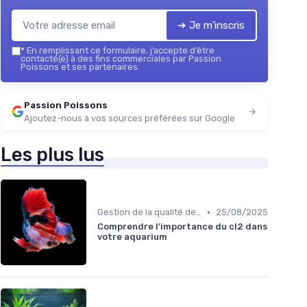
➔ Je m'inscris
*
En remplissant ce formulaire, j’accepte d’être
contacté(e) à des fins commerciales par Passion
Poissons et ses partenaires.
Passion Poissons
Ajoutez-nous à vos sources préférées sur Google
Les plus lus
•
Gestion de la qualité de l'eau
25/08/2025
Comprendre l'importance du cl2 dans
votre aquarium