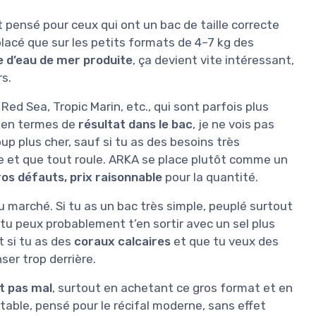
 pensé pour ceux qui ont un bac de taille correcte
placé que sur les petits formats de 4–7 kg des
re d’eau de mer produite
, ça devient vite intéressant,
rs.
d Sea, Tropic Marin, etc., qui sont parfois plus
 en termes de
résultat dans le bac
, je ne vois pas
p plus cher, sauf si tu as des besoins très
ue et que tout roule. ARKA se place plutôt comme un
os défauts, prix raisonnable
pour la quantité.
du marché. Si tu as un bac très simple, peuplé surtout
u peux probablement t’en sortir avec un sel plus
t si tu as des
coraux calcaires
et que tu veux des
er trop derrière.
 pas mal
, surtout en achetant ce gros format et en
 stable, pensé pour le récifal moderne, sans effet