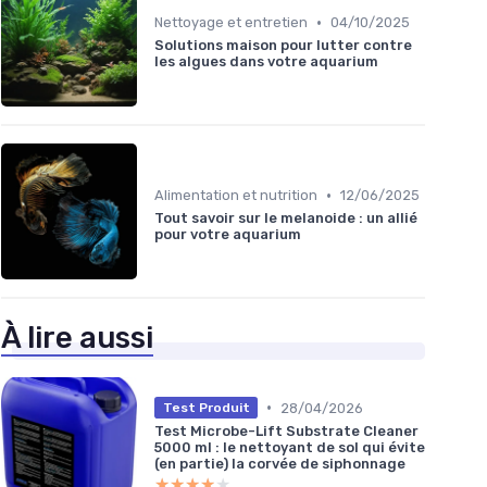
•
Nettoyage et entretien
04/10/2025
Solutions maison pour lutter contre
les algues dans votre aquarium
•
Alimentation et nutrition
12/06/2025
Tout savoir sur le melanoide : un allié
pour votre aquarium
À lire aussi
•
28/04/2026
Test Produit
Test Microbe-Lift Substrate Cleaner
5000 ml : le nettoyant de sol qui évite
(en partie) la corvée de siphonnage
★★★★★
★★★★★