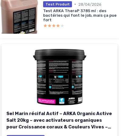
•
28/04/2026
Test Produit
Test ARKA TheraP 3785 ml : des
bactéries qui font le job, mais ça pue
fort
★★★★★
★★★★★
Sel Marin récifal Actif – ARKA Organic Active
Salt 20kg – avec activateurs organiques
pour Croissance coraux & Couleurs Vives –
sans Phosphate – se dissout Vite – Eau