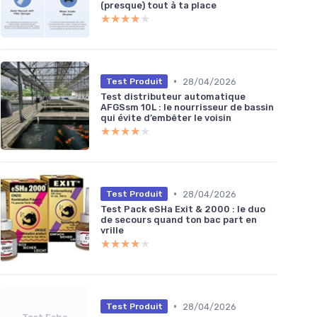
(presque) tout à ta place
★★★★★
★★★★★
•
28/04/2026
Test Produit
Test distributeur automatique
AFGSsm 10L : le nourrisseur de bassin
qui évite d’embêter le voisin
★★★★★
★★★★★
•
28/04/2026
Test Produit
Test Pack eSHa Exit & 2000 : le duo
de secours quand ton bac part en
vrille
★★★★★
★★★★★
•
28/04/2026
Test Produit