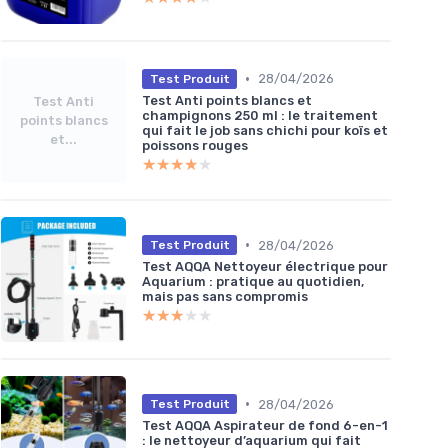
•
28/04/2026
Test Produit
Test Anti points blancs et
Test Anti
champignons 250 ml : le traitement
points blancs
qui fait le job sans chichi pour koïs et
et...
poissons rouges
★★★★★
★★★★★
•
28/04/2026
Test Produit
Test AQQA Nettoyeur électrique pour
Aquarium : pratique au quotidien,
mais pas sans compromis
★★★★★
★★★★★
•
28/04/2026
Test Produit
Test AQQA Aspirateur de fond 6-en-1
: le nettoyeur d’aquarium qui fait