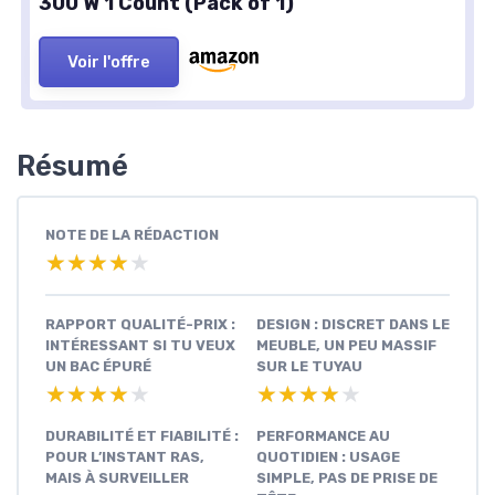
300 W 1 Count (Pack of 1)
Voir l'offre
Résumé
NOTE DE LA RÉDACTION
★★★★★
★★★★★
RAPPORT QUALITÉ-PRIX :
DESIGN : DISCRET DANS LE
INTÉRESSANT SI TU VEUX
MEUBLE, UN PEU MASSIF
UN BAC ÉPURÉ
SUR LE TUYAU
★★★★★
★★★★★
★★★★★
★★★★★
DURABILITÉ ET FIABILITÉ :
PERFORMANCE AU
POUR L’INSTANT RAS,
QUOTIDIEN : USAGE
MAIS À SURVEILLER
SIMPLE, PAS DE PRISE DE