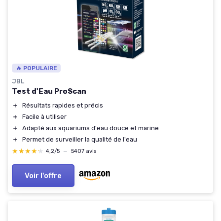
🔥 POPULAIRE
JBL
Test d'Eau ProScan
＋
Résultats rapides et précis
＋
Facile à utiliser
＋
Adapté aux aquariums d'eau douce et marine
＋
Permet de surveiller la qualité de l'eau
★★★★★
★★★★★
4,2/5
—
5407 avis
Voir l'offre