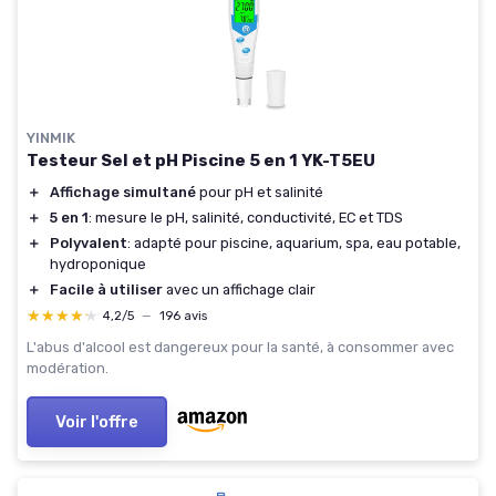
YINMIK
Testeur Sel et pH Piscine 5 en 1 YK-T5EU
＋
Affichage simultané
pour pH et salinité
＋
5 en 1
: mesure le pH, salinité, conductivité, EC et TDS
＋
Polyvalent
: adapté pour piscine, aquarium, spa, eau potable,
hydroponique
＋
Facile à utiliser
avec un affichage clair
★★★★★
★★★★★
4,2/5
—
196 avis
L'abus d'alcool est dangereux pour la santé, à consommer avec
modération.
Voir l'offre