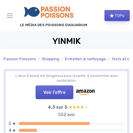
Panneau de gestion des cookies
TOPs
LE MÉDIA DES POISSONS D'AQUARIUM
YINMIK
Passion Poissons
Shopping
Entretien & nettoyage
Tests et co
L’abus d’alcool est dangereux pour la santé, à consommer avec
modération.
Voir l'offre
4,3 sur 5
★★★★★
★★★★★
552 avis
5 ★
4 ★