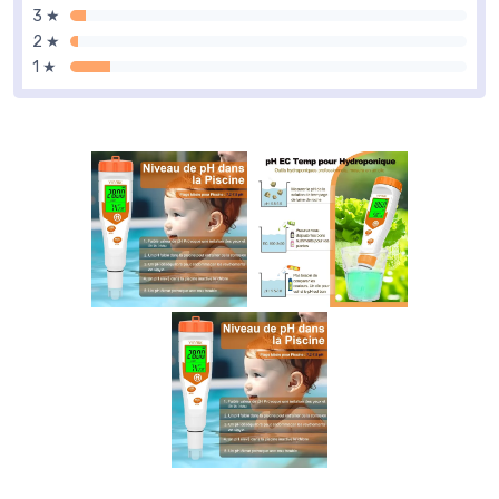
3 ★
2 ★
1 ★