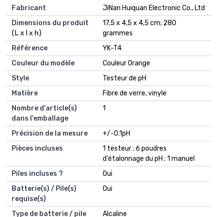
Fabricant
‎JiNan Huiquan Electronic Co., Ltd
Dimensions du produit
‎17,5 x 4,5 x 4,5 cm; 280
(L x l x h)
grammes
Référence
‎YK-T4
Couleur du modèle
‎Couleur Orange
Style
‎Testeur de pH
Matière
‎Fibre de verre, vinyle
Nombre d'article(s)
‎1
dans l'emballage
Précision de la mesure
‎+/-0.1pH
Pièces incluses
‎1 testeur ; 6 poudres
d'étalonnage du pH ; 1 manuel
Piles incluses ?
‎Oui
Batterie(s) / Pile(s)
‎Oui
requise(s)
Type de batterie / pile
‎Alcaline