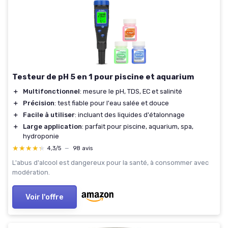
Testeur de pH 5 en 1 pour piscine et aquarium
＋
Multifonctionnel
: mesure le pH, TDS, EC et salinité
＋
Précision
: test fiable pour l'eau salée et douce
＋
Facile à utiliser
: incluant des liquides d'étalonnage
＋
Large application
: parfait pour piscine, aquarium, spa,
hydroponie
★★★★★
★★★★★
4,3/5
—
98 avis
L'abus d'alcool est dangereux pour la santé, à consommer avec
modération.
Voir l'offre