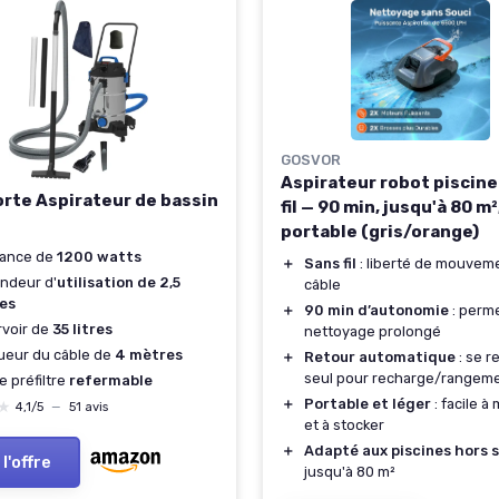
GOSVOR
Aspirateur robot piscine
rte Aspirateur de bassin
fil — 90 min, jusqu'à 80 m²
portable (gris/orange)
sance de
1200 watts
＋
Sans fil
: liberté de mouvem
ndeur d'
utilisation de 2,5
câble
es
＋
90 min d’autonomie
: perm
voir de
35 litres
nettoyage prolongé
ueur du câble de
4 mètres
＋
Retour automatique
: se r
seul pour recharge/rangem
e préfiltre
refermable
＋
Portable et léger
: facile à
★
★
4,1/5
—
51 avis
et à stocker
＋
Adapté aux piscines hors s
 l'offre
jusqu'à 80 m²