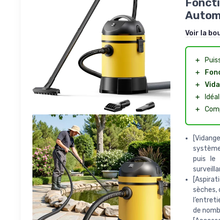
Fonct
Autom
Voir la bo
＋
Puis
＋
Fonc
＋
Vid
＋
Idéa
＋
Comp
[Vidang
système 
puis le
surveill
[Aspirat
sèches, 
l’entret
de nombr