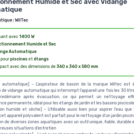
ionnement Humide et Sec avec Vidange
atique
utique :
WilTec
sant avec
1400 W
tionnement Humide et Sec
ange Automatique
l pour
piscines
et
étangs
act avec des dimensions de
360 x 360 x 580 mm
e automatique] – L’aspirateur de bassin de la marque Wiltec est 
de vidange automatique qui interrompt l’appareil une fois les 30 litr
 redémarre après évacuation, ce qui permet un nettoyage eff
ance permanente, idéal pour les étangs de jardin et les bassins piscicol
ion humide et sèche] – Utilisable aussi bien pour aspirer l’eau que 
cet appareil polyvalent est parfait pour le nettoyage d’un jardin pisci
ien de diverses zones aquatiques avec un outil unique, fiable, durable
euses situations d’entretien