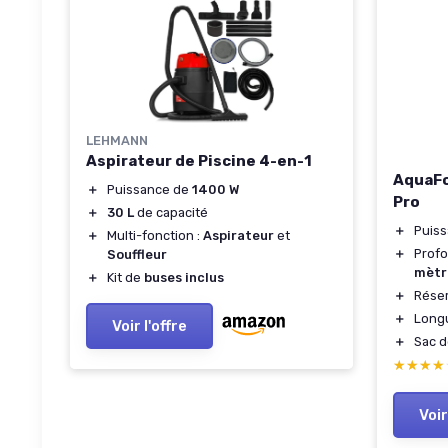
LEHMANN
Aspirateur de Piscine 4-en-1
AquaFo
＋
Puissance de
1400 W
Pro
＋
30 L
de capacité
＋
Puis
＋
Multi-fonction :
Aspirateur
et
＋
Profo
Souffleur
mètr
＋
Kit de
buses inclus
＋
Réser
＋
Long
Voir l'offre
＋
Sac d
★★★★
★★★★
Voir