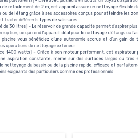
ires polyvalents] – Livré avec plusieurs embouts, un tuyau d’aspirati
 de refoulement de 2 m, cet appareil assure un nettoyage flexible du
ne ou de l’étang grâce à ses accessoires conçus pour atteindre les zone
et traiter différents types de salissures
é de 30 litres] – Le réservoir de grande capacité permet d’aspirer pl
erruption, ce qui rend l’appareil idéal pour le nettoyage d’étangs ou l’a
e piscine vous bénéficiez d’une autonomie accrue et d’un gain de
os opérations de nettoyage extérieur
nce 1400 watts] – Grâce à son moteur performant, cet aspirateur 
une aspiration constante, même sur des surfaces larges ou très 
le nettoyage du bassin ou de la piscine rapide, efficace et parfaite
ins exigeants des particuliers comme des professionnels