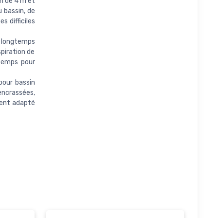
on de 4 m et
 bassin, de
s difficiles
us longtemps
spiration de
 temps pour
pour bassin
encrassées,
ment adapté