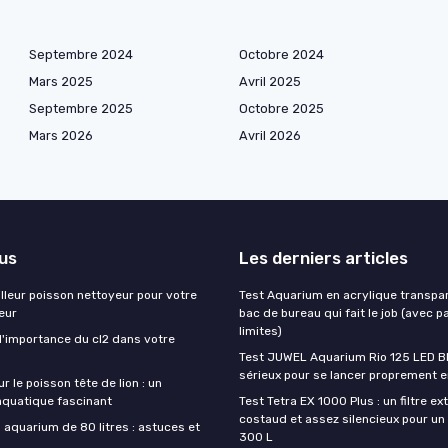
Septembre 2024
Octobre 2024
Mars 2025
Avril 2025
Septembre 2025
Octobre 2025
Mars 2026
Avril 2026
lus
Les derniers articles
illeur poisson nettoyeur pour votre
Test Aquarium en acrylique transpare
eur
bac de bureau qui fait le job (avec 
limites)
'importance du cl2 dans votre
Test JUWEL Aquarium Rio 125 LED Bla
sérieux pour se lancer proprement e
r le poisson tête de lion : un
quatique fascinant
Test Tetra EX 1000 Plus : un filtre ex
costaud et assez silencieux pour un
n aquarium de 80 litres : astuces et
300 L