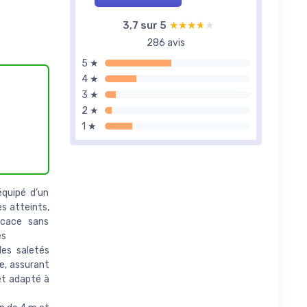
3,7 sur 5
★★★★★
★★★★★
286 avis
5 ★
4 ★
3 ★
2 ★
1 ★
équipé d’un
es atteints,
icace sans
es
les saletés
ne, assurant
 et adapté à