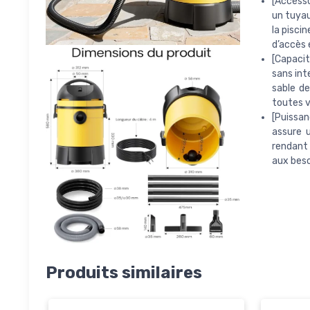
[Accesso
un tuyau
la pisci
d’accès 
[Capacit
sans int
sable d
toutes v
[Puissa
assure 
rendant 
aux beso
Produits similaires