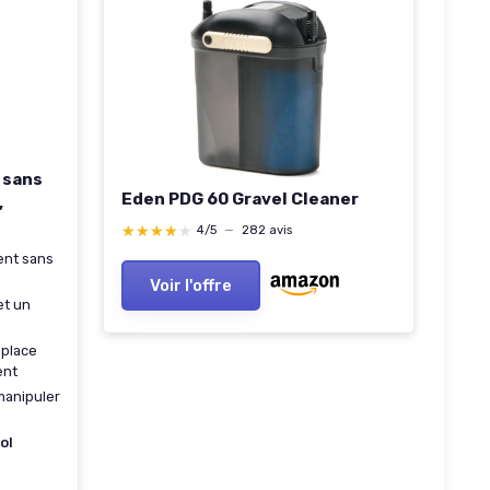
 sans
Eden PDG 60 Gravel Cleaner
,
★★★★★
★★★★★
4/5
—
282 avis
ent sans
Voir l'offre
et un
eplace
ent
 manipuler
ol