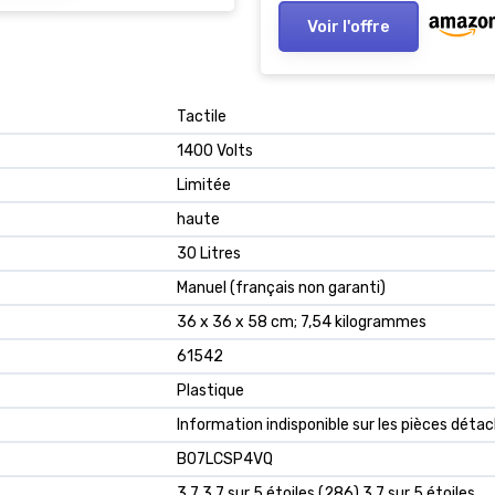
Voir l'offre
‎Tactile
‎1400 Volts
‎Limitée
‎haute
‎30 Litres
‎Manuel (français non garanti)
‎36 x 36 x 58 cm; 7,54 kilogrammes
‎61542
‎Plastique
‎Information indisponible sur les pièces déta
B07LCSP4VQ
3,7 3,7 sur 5 étoiles (286) 3,7 sur 5 étoiles