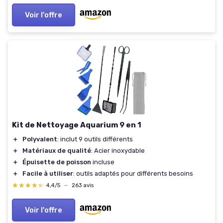
Voir l'offre
Kit de Nettoyage Aquarium 9 en 1
＋
Polyvalent
: inclut 9 outils différents
＋
Matériaux de qualité
: Acier inoxydable
＋
Épuisette de poisson
incluse
＋
Facile à utiliser
: outils adaptés pour différents besoins
★★★★★
★★★★★
4,4/5
—
263 avis
Voir l'offre