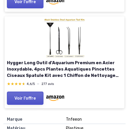
Voir l'offre
Hygger Long Outil d'Aquarium Premium en Acier
Inoxydable, 4pcs Plantes Aquatiques Pincettes
Ciseaux Spatule Kit avec 1 Chiffon de Nettoyage
pour Aquarium Débutant
★★★★★
★★★★★
4,6/5
—
277 avis
Voir l'offre
Marque
Tnfeeon
Matériau
Plastique