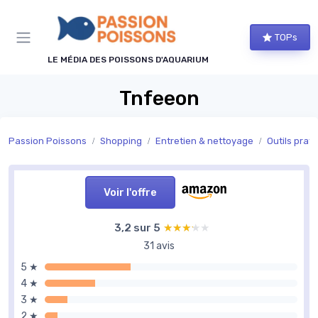
Panneau de gestion des cookies
TOPs
LE MÉDIA DES POISSONS D'AQUARIUM
Tnfeeon
Passion Poissons
Shopping
Entretien & nettoyage
Outils prat
Voir l'offre
3,2 sur 5
★★★★★
★★★★★
31 avis
5 ★
4 ★
3 ★
2 ★