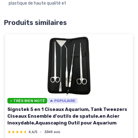
plastique de haute qualité et
Produits similaires
⭐ TRÈS BIEN NOTÉ
🔥 POPULAIRE
Signstek 5 en 1 Ciseaux Aquarium, Tank Tweezers
Ciseaux Ensemble d'outils de spatule,en Acier
Inoxydable,Aquascaping Outil pour Aquarium
★★★★★
★★★★★
4,6/5
—
3348 avis