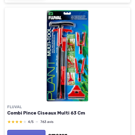
FLUVAL
Combi Pince Ciseaux Multi 63 Cm
★★★★★
★★★★★
4/5
—
763 avis