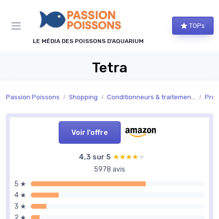
Panneau de gestion des cookies
TOPs
LE MÉDIA DES POISSONS D'AQUARIUM
Tetra
Passion Poissons
Shopping
Conditionneurs & traitements de l’eau
Prod
Voir l'offre
4,3 sur 5
★★★★★
★★★★★
5978 avis
5 ★
4 ★
3 ★
2 ★