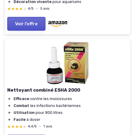
＋
Décoration vivante
pour aquariums
★★★★★
★★★★★
4/5
—
5 avis
Voir l'offre
Nettoyant combiné ESHA 2000
＋
Efficace
contre les moisissures
＋
Combat
les infections bactériennes
＋
Utilisation
pour 800 litres
＋
Facile
à doser
★★★★★
★★★★★
4,4/5
—
1 avis