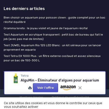
Les derniers articles
Bien choisir un aquarium pour poisson clown : guide complet pour un bac
récifal équilibré
Gramma loreto : le joyau violet et jaune de l’aquarium récifal
Test Aquarium en acrylique transparent : petit bac de bureau qui fait le
job (avec pas mal de limites)
Test JUWEL Aquarium Rio 125 LED Blanc : un kit sérieux pour se lancer
proprement en aquario
Test Tetra EX 1000 Plus : un filtre externe costaud et assez silencieux
pour un bac de 150-300 L
Passion Poissons
Tetra
AlguMin – Éliminateur d'algues pour aquarium
🔥
Voir l'offre
Mentions légales
Politique de confidentialité
Ce site utilise des cookies et vous donne le contrôle sur ceux que
© Passion Poissons 2026
vous souhaitez activer