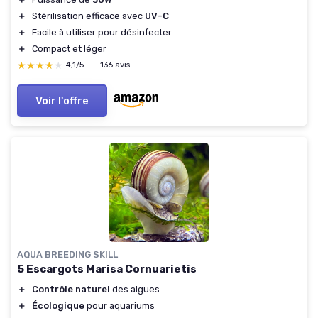
＋
Stérilisation efficace avec
UV-C
＋
Facile à utiliser pour désinfecter
＋
Compact et léger
★★★★★
★★★★★
4,1/5
—
136 avis
Voir l'offre
AQUA BREEDING SKILL
5 Escargots Marisa Cornuarietis
＋
Contrôle naturel
des algues
＋
Écologique
pour aquariums