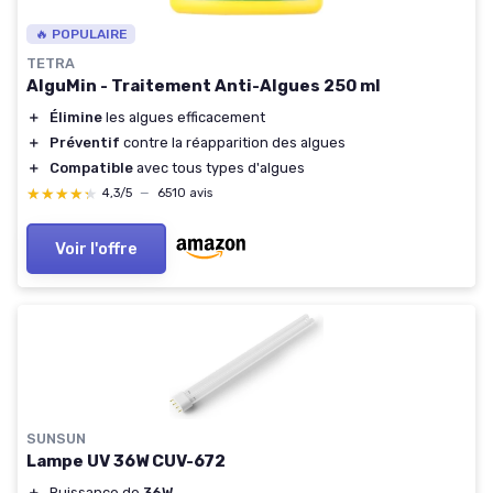
🔥 POPULAIRE
TETRA
AlguMin - Traitement Anti-Algues 250 ml
＋
Élimine
les algues efficacement
＋
Préventif
contre la réapparition des algues
＋
Compatible
avec tous types d'algues
★★★★★
★★★★★
4,3/5
—
6510 avis
Voir l'offre
SUNSUN
Lampe UV 36W CUV-672
＋
Puissance de
36W