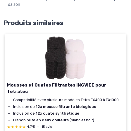
saison
Produits similaires
Mousses et Ouates Filtrantes INGVIEE pour
Tetratec
＋
Compatibilité avec plusieurs modèles Tetra EX400 à EX1000
＋
Inclusion de
12x mousse filtrante biologique
＋
Inclusion de
12x ouate synthétique
＋
Disponibilité en
deux couleurs
(blanc et noir)
★★★★★
★★★★★
4,7/5
—
15 avis