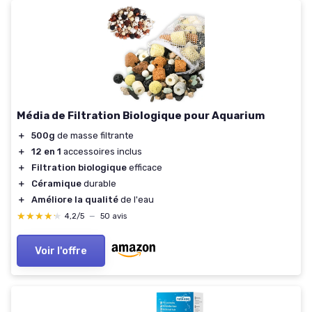
Média de Filtration Biologique pour Aquarium
＋
500g
de masse filtrante
＋
12 en 1
accessoires inclus
＋
Filtration biologique
efficace
＋
Céramique
durable
＋
Améliore la qualité
de l'eau
★★★★★
★★★★★
4,2/5
—
50 avis
Voir l'offre