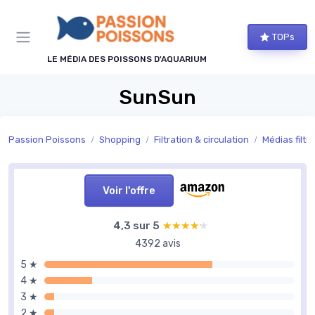
Panneau de gestion des cookies
TOPs
LE MÉDIA DES POISSONS D'AQUARIUM
SunSun
Passion Poissons
Shopping
Filtration & circulation
Médias filtr
Voir l'offre
4,3 sur 5
★★★★★
★★★★★
4392 avis
5 ★
4 ★
3 ★
2 ★