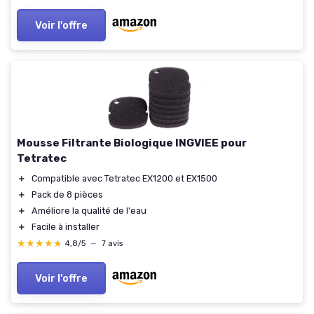
Voir l'offre
Mousse Filtrante Biologique INGVIEE pour
Tetratec
＋
Compatible avec Tetratec EX1200 et EX1500
＋
Pack de 8 pièces
＋
Améliore la qualité de l'eau
＋
Facile à installer
★★★★★
★★★★★
4,8/5
—
7 avis
Voir l'offre