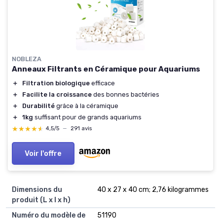
NOBLEZA
Anneaux Filtrants en Céramique pour Aquariums
＋
Filtration biologique
efficace
＋
Facilite la croissance
des bonnes bactéries
＋
Durabilité
grâce à la céramique
＋
1kg
suffisant pour de grands aquariums
★★★★★
★★★★★
4,5/5
—
291 avis
Voir l'offre
Dimensions du
‎40 x 27 x 40 cm; 2,76 kilogrammes
produit (L x l x h)
Numéro du modèle de
‎51190