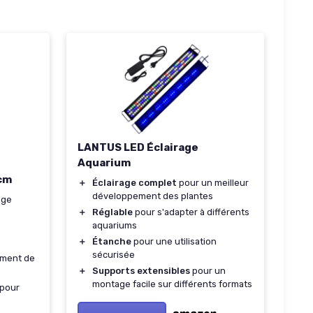
LANTUS LED Éclairage
Aquarium
cm
＋
Éclairage complet
pour un meilleur
développement des plantes
age
＋
Réglable
pour s'adapter à différents
aquariums
＋
Étanche
pour une utilisation
sécurisée
ment de
＋
Supports extensibles
pour un
montage facile sur différents formats
 pour