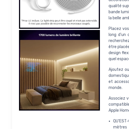
qualité sup
bande lumi
la belle am
Placez vos
long d'un 
recherchez
être placée
design fle
quel espac
Ajoutez ou
domestique 
et accesso
monde.
Associez v
compatible 
Apple Home
QU'EST-C
mètres 