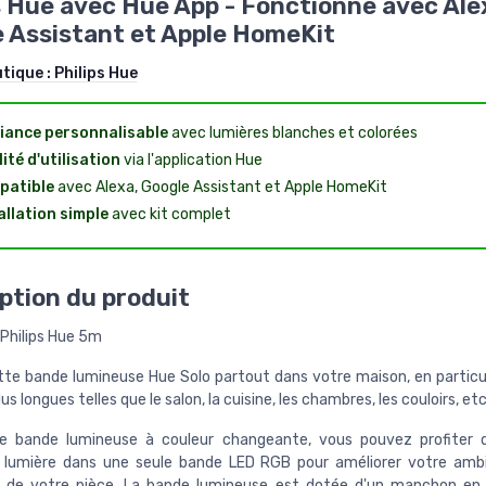
s Hue avec Hue App - Fonctionne avec Ale
 Assistant et Apple HomeKit
utique :
Philips Hue
ance personnalisable
avec lumières blanches et colorées
lité d'utilisation
via l'application Hue
patible
avec Alexa, Google Assistant et Apple HomeKit
allation simple
avec kit complet
ption du produit
Philips Hue 5m
ette bande lumineuse Hue Solo partout dans votre maison, en particul
us longues telles que le salon, la cuisine, les chambres, les couloirs, etc
e bande lumineuse à couleur changeante, vous pouvez profiter d
 lumière dans une seule bande LED RGB pour améliorer votre amb
 de votre pièce. La bande lumineuse est dotée d'un manchon en 