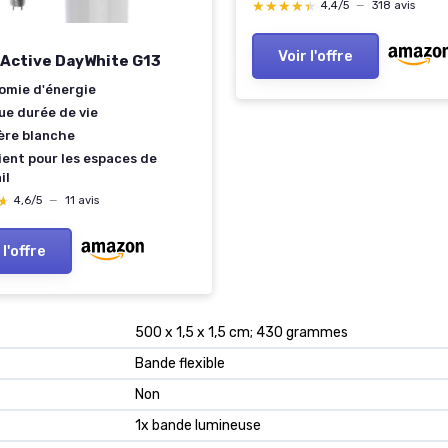
★★★★★
★★★★★
4,4/5
—
318 avis
Voir l'offre
Active DayWhite G13
omie d'énergie
ue durée de vie
ère blanche
ient pour les espaces de
il
★
★
4,6/5
—
11 avis
 l'offre
‎500 x 1,5 x 1,5 cm; 430 grammes
‎Bande flexible
‎Non
‎1x bande lumineuse