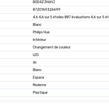
B0D4ZJH6HJ
8720169326699
4,6 4,6 sur 5 étoiles 887 évaluations 4,6 sur 5 ét
Blanc
Philips Hue
Intérieur
Changement de couleur
LED
dc
Blanc
Espace
Moderne
Plastique