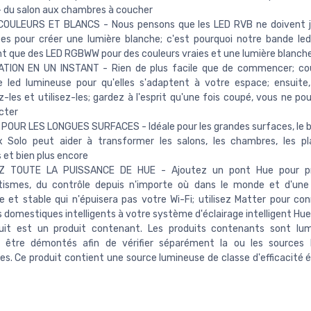
 du salon aux chambres à coucher
COULEURS ET BLANCS - Nous pensons que les LED RVB ne doivent j
es pour créer une lumière blanche; c'est pourquoi notre bande le
ent que des LED RGBWW pour des couleurs vraies et une lumière blanch
ATION EN UN INSTANT - Rien de plus facile que de commencer; co
e led lumineuse pour qu'elles s'adaptent à votre espace; ensuite, 
-les et utilisez-les; gardez à l'esprit qu'une fois coupé, vous ne po
cter
POUR LES LONGUES SURFACES - Idéale pour les grandes surfaces, le 
x Solo peut aider à transformer les salons, les chambres, les pl
s et bien plus encore
Z TOUTE LA PUISSANCE DE HUE - Ajoutez un pont Hue pour pr
ismes, du contrôle depuis n'importe où dans le monde et d'une
e et stable qui n'épuisera pas votre Wi-Fi; utilisez Matter pour co
s domestiques intelligents à votre système d'éclairage intelligent Hue
uit est un produit contenant. Les produits contenants sont lumi
 être démontés afin de vérifier séparément la ou les sources 
s. Ce produit contient une source lumineuse de classe d'efficacité 