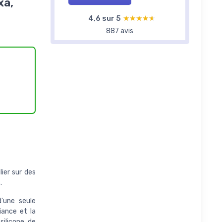
xa,
4,6 sur 5
★★★★★
★★★★★
887 avis
ier sur des
.
'une seule
iance et la
silicone de