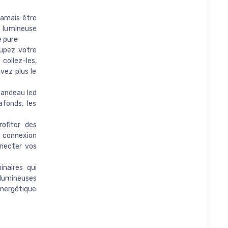
amais être
d lumineuse
e pure
upez votre
collez-les,
uvez plus le
bandeau led
afonds, les
ofiter des
 connexion
nnecter vos
naires qui
lumineuses
énergétique