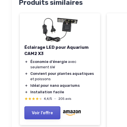
Produits similaires
Éclairage LED pour Aquarium
CAM2 X3
＋
Économie d'énergie
avec
seulement 6W
＋
Convient pour plantes aquatiques
et poissons
＋
Idéal pour nano aquariums
＋
Installation facile
★★★★★
★★★★★
4,4/5
—
205 avis
Voir l'offre