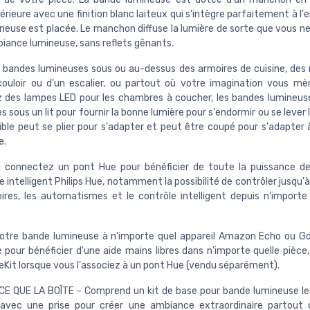
érieure avec une finition blanc laiteux qui s'intègre parfaitement à l'e
neuse est placée. Le manchon diffuse la lumière de sorte que vous n
biance lumineuse, sans reflets gênants.
 bandes lumineuses sous ou au-dessus des armoires de cuisine, des 
couloir ou d'un escalier, ou partout où votre imagination vous mè
 des lampes LED pour les chambres à coucher, les bandes lumineu
s sous un lit pour fournir la bonne lumière pour s'endormir ou se lever 
xible peut se plier pour s'adapter et peut être coupé pour s'adapter 
e.
 connectez un pont Hue pour bénéficier de toute la puissance de 
intelligent Philips Hue, notamment la possibilité de contrôler jusqu
ires, les automatismes et le contrôle intelligent depuis n'importe
otre bande lumineuse à n'importe quel appareil Amazon Echo ou 
pour bénéficier d'une aide mains libres dans n'importe quelle pièce,
Kit lorsque vous l'associez à un pont Hue (vendu séparément).
E QUE LA BOÎTE - Comprend un kit de base pour bande lumineuse le
avec une prise pour créer une ambiance extraordinaire partout 