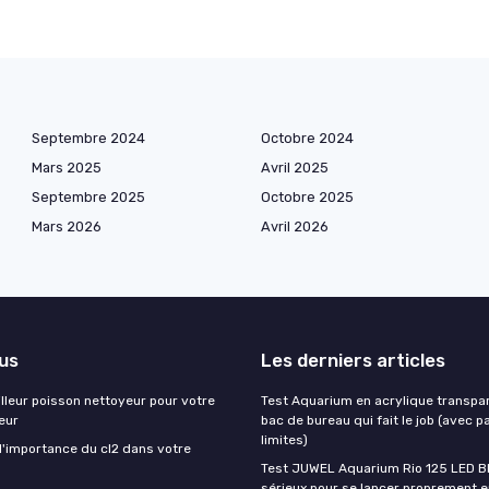
Septembre 2024
Octobre 2024
Mars 2025
Avril 2025
Septembre 2025
Octobre 2025
Mars 2026
Avril 2026
lus
Les derniers articles
illeur poisson nettoyeur pour votre
Test Aquarium en acrylique transpare
eur
bac de bureau qui fait le job (avec 
limites)
'importance du cl2 dans votre
Test JUWEL Aquarium Rio 125 LED Bla
sérieux pour se lancer proprement e