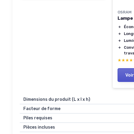
OSRAM
Lampe 
＋
Écon
＋
Long
＋
Lumi
＋
Conv
trava
★★★★
★★★★
Voir
Dimensions du produit (L x l x h)
Facteur de forme
Piles requises
Pièces incluses