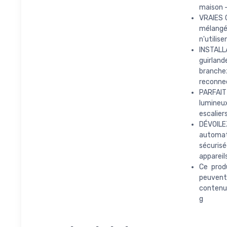
maison -
VRAIES 
mélangé
n'utilis
INSTALL
guirland
branchez
reconne
PARFAIT 
lumineu
escalier
DÉVOILE
automat
sécurisé
appareil
Ce prod
peuvent
contenue
g