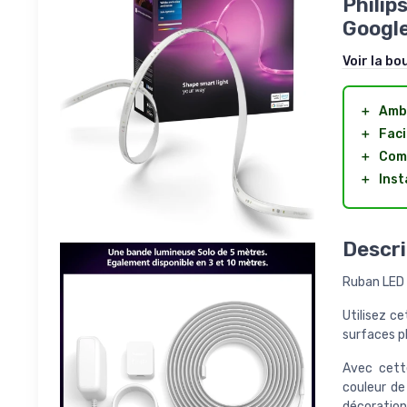
Philip
Google
Voir la bo
＋
Ambi
＋
Faci
＋
Com
＋
Inst
Descri
Ruban LED 
Utilisez c
surfaces pl
Avec cett
couleur de
décoration