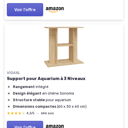
Voir l'offre
VIDAXL
Support pour Aquarium à 3 Niveaux
＋
Rangement
intégré
＋
Design élégant
en chêne Sonoma
＋
Structure stable
pour aquarium
＋
Dimensions compactes
(60 x 30 x 60 cm)
★★★★★
★★★★★
4,3/5
—
646 avis
Voir l'offre