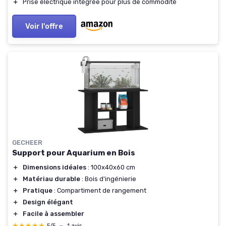
＋
Prise électrique intégrée pour plus de commodité
Voir l'offre
GECHEER
Support pour Aquarium en Bois
＋
Dimensions idéales
: 100x40x60 cm
＋
Matériau durable
: Bois d'ingénierie
＋
Pratique
: Compartiment de rangement
＋
Design élégant
＋
Facile à assembler
★★★★★
★★★★★
5/5
—
1 avis