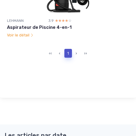
LEHMANN
3.9
☆☆☆☆☆
★★★★★
Aspirateur de Piscine 4-en-1
Voir le détail
‹‹
‹
1
›
››
Les articles par date