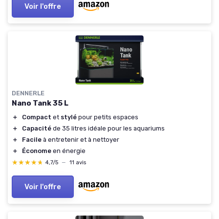
Voir l'offre
DENNERLE
Nano Tank 35 L
＋
Compact
et
stylé
pour petits espaces
＋
Capacité
de 35 litres idéale pour les aquariums
＋
Facile
à entretenir et à nettoyer
＋
Économe
en énergie
★★★★★
★★★★★
4,7/5
—
11 avis
Voir l'offre