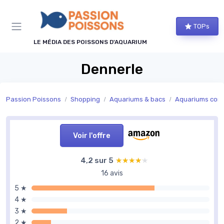
Panneau de gestion des cookies
TOPs
LE MÉDIA DES POISSONS D'AQUARIUM
Dennerle
Passion Poissons
Shopping
Aquariums & bacs
Aquariums com
Voir l'offre
4,2 sur 5
★★★★★
★★★★★
16 avis
5 ★
4 ★
3 ★
2 ★