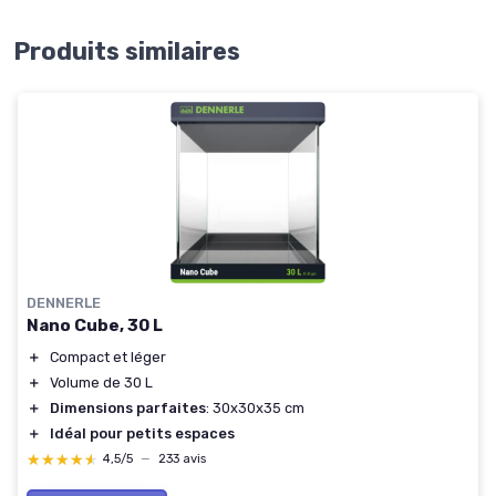
Produits similaires
DENNERLE
Nano Cube, 30 L
＋
Compact et léger
＋
Volume de 30 L
＋
Dimensions parfaites
: 30x30x35 cm
＋
Idéal pour petits espaces
★★★★★
★★★★★
4,5/5
—
233 avis