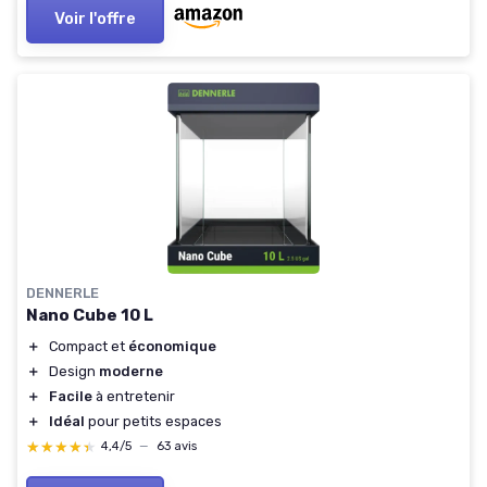
Voir l'offre
DENNERLE
Nano Cube 10 L
＋
Compact et
économique
＋
Design
moderne
＋
Facile
à entretenir
＋
Idéal
pour petits espaces
★★★★★
★★★★★
4,4/5
—
63 avis