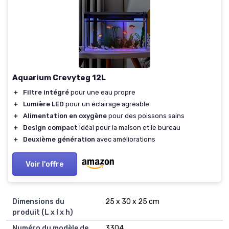
Aquarium Crevyteg 12L
＋
Filtre intégré
pour une eau propre
＋
Lumière LED
pour un éclairage agréable
＋
Alimentation en oxygène
pour des poissons sains
＋
Design compact
idéal pour la maison et le bureau
＋
Deuxième génération
avec améliorations
Voir l'offre
Dimensions du
‎25 x 30 x 25 cm
produit (L x l x h)
Numéro du modèle de
‎3304