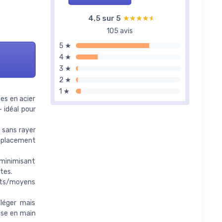
4,5 sur 5
★★★★★
★★★★★
105 avis
5 ★
4 ★
3 ★
2 ★
1 ★
es en acier
 idéal pour
 sans rayer
emplacement
 minimisant
tes.
its/moyens
léger mais
ise en main