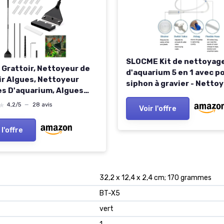
SLOCME Kit de nettoyag
 Grattoir, Nettoyeur de
d'aquarium 5 en 1 avec 
ir Algues, Nettoyeur
siphon à gravier - Netto
es D'aquarium, Algues
manuel pour aquarium p
ir pour Aquarium, pour
changement d'eau et
★
★
4,2/5
—
28 avis
Voir l'offre
age des Vitres et
élimination des algues
ums (62 cm)
 l'offre
‎32,2 x 12,4 x 2,4 cm; 170 grammes
‎BT-X5
‎vert