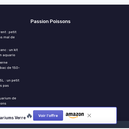
Passion Poissons
nt : petit
pas mal de
nc : un kit
n aquario
terne
 bac de 150-
L : un petit
is pas
quarium de
sons
🔥
Voir l'offre
uariums Verre