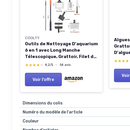
COOLTY
Algues
Outils de Nettoyage D'aquarium
Gratto
6 en 1 avec Long Manche
D'algu
Télescopique, Grattoir, Filet de
Gratto
★★★★
★★★★
Pêche, Brosse de Nettoyage
★★★★★
★★★★★
Nettoy
4,2/5
—
54 avis
éponge, Râteau de Sable pour
Aquari
Voir
Le Nettoyage des Algues dans
Voir l'offre
Les Aquariums
Dimensions du colis
Numéro du modèle de l'article
Couleur