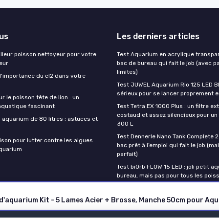
lus
Les derniers articles
illeur poisson nettoyeur pour votre
Test Aquarium en acrylique transpare
eur
bac de bureau qui fait le job (avec 
limites)
'importance du cl2 dans votre
Test JUWEL Aquarium Rio 125 LED Bla
sérieux pour se lancer proprement e
r le poisson tête de lion : un
quatique fascinant
Test Tetra EX 1000 Plus : un filtre ex
costaud et assez silencieux pour un
n aquarium de 80 litres : astuces et
300 L
Test Dennerle Nano Tank Complete 25
son pour lutter contre les algues
bac prêt à l’emploi qui fait le job (ma
aquarium
parfait)
Test biOrb FLOW 15 LED : joli petit a
bureau, mais pas pour tous les pois
 d'aquarium Kit - 5 Lames Acier + Brosse, Manche 50cm pour Aq