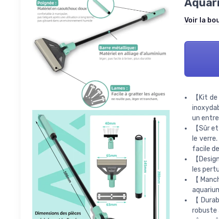
Aquar
Voir la bo
【Kit de
inoxydab
un entre
【Sûr et 
le verr
facile d
【Design 
les pert
【Manche
aquarium
【Durabl
robuste 