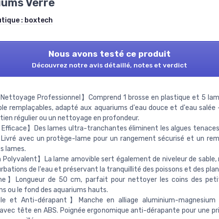
iums Verre
utique :
boxtech
Nous avons testé ce produit
Découvrez notre avis détaillé, notes et verdict
 Nettoyage Professionnel】Comprend 1 brosse en plastique et 5 lam
le remplaçables, adapté aux aquariums d'eau douce et d'eau salée -
tien régulier ou un nettoyage en profondeur.
Efficace】Des lames ultra-tranchantes éliminent les algues tenaces
e. Livré avec un protège-lame pour un rangement sécurisé et un r
es lames.
Polyvalent】La lame amovible sert également de niveleur de sable,
urbations de l'eau et préservant la tranquillité des poissons et des plan
】Longueur de 50 cm, parfait pour nettoyer les coins des pet
s ou le fond des aquariums hauts.
e et Anti-dérapant】Manche en alliage aluminium-magnesium 
avec tête en ABS. Poignée ergonomique anti-dérapante pour une pr