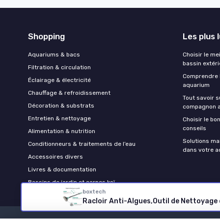
Shopping
Les plus 
Aquariums & bacs
Choisir le me
bassin extéri
Filtration & circulation
Comprendre l
Éclairage & électricité
aquarium
Chauffage & refroidissement
Tout savoir su
Décoration & substrats
compagnon a
Entretien & nettoyage
Choisir le bo
conseils
Alimentation & nutrition
Solutions mai
Conditionneurs & traitements de l’eau
dans votre 
Accessoires divers
Livres & documentation
Bassins de jardin et carpes koï
boxtech
Racloir Anti-Algues,Outil de Nettoyage