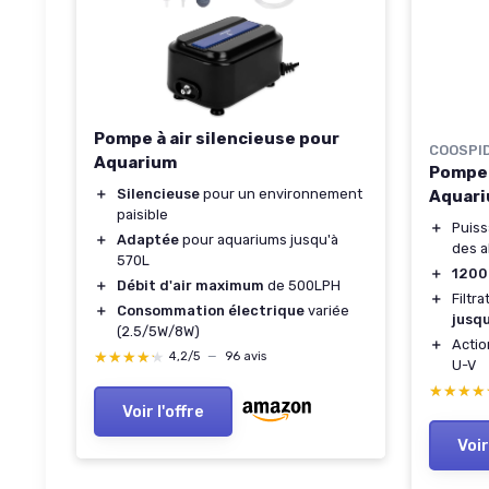
Pompe à air silencieuse pour
COOSPI
Aquarium
Pompe 
＋
Silencieuse
pour un environnement
Aquari
paisible
＋
Puis
＋
Adaptée
pour aquariums jusqu'à
des a
570L
＋
1200
＋
Débit d'air maximum
de 500LPH
＋
Filtr
＋
Consommation électrique
variée
jusq
(2.5/5W/8W)
＋
Acti
★★★★★
★★★★★
4,2/5
—
96 avis
U-V
★★★★
★★★★
Voir l'offre
Voir