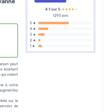
vanne
4,1 sur 5
★★★★★
★★★★★
1293 avis
5 ★
4 ★
3 ★
2 ★
1 ★
uarium peut
es éclatent
s qui créent
ne à votre
t augmentez
rbée sur le
servoirs de