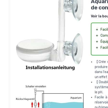
Aquar
de co
Voir la bo
＋
Facili
＋
Comp
＋
Équi
＋
Facil
【Crée d
produire
dans l'ea
un effet 
【Double
système
le pH.
Facile à
réservoi
nutrime