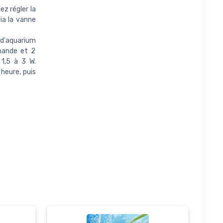
ez régler la
ia la vanne
 d'aquarium
mande et 2
1,5 à 3 W.
heure, puis