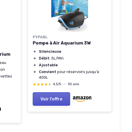
PYPABL
Pompe à Air Aquarium 3W
＋
Silencieuse
arium
＋
Débit
: 5L/Min
'eau
＋
Ajustable
ion
＋
Convient
pour réservoirs jusqu'à
evettes
400L
★★★★★
★★★★★
4,5/5
—
92 avis
Voir l'offre