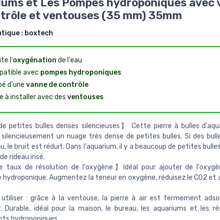
iums et Les Pompes hydroponiques avec 
ntrôle et ventouses (35 mm) 35mm
utique :
boxtech
te l'
oxygénation
de l'eau
atible avec
pompes hydroponiques
pé d'une
vanne de contrôle
e à installer avec des
ventouses
e petites bulles denses silencieuses】 Cette pierre à bulles d'aq
 silencieusement un nuage très dense de petites bulles. Si des bull
u, le bruit est réduit. Dans l'aquarium, il y a beaucoup de petites bulle
de rideau irisé.
 taux de résolution de l'oxygène】Idéal pour ajouter de l'oxygè
 hydroponique. Augmentez la teneur en oxygène, réduisez le CO2 e
 utiliser : grâce à la ventouse, la pierre à air est fermement adso
r. Durable, idéal pour la maison, le bureau, les aquariums et les ré
nts hydroponiques.