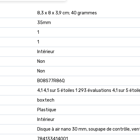
‎8,3 x 8 x 3,9 cm; 40 grammes
‎35mm
‎1
‎1
‎Intérieur
‎Non
‎Non
B08S77R86Q
4,1 4,1 sur 5 étoiles 1 293 évaluations 4,1 sur 5 étoil
boxtech
Plastique
Intérieur
Disque à air nano 30 mm, soupape de contrôle, ve
784133414001