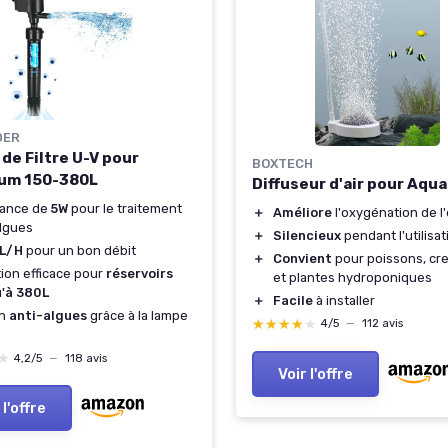
DER
de Filtre U-V pour
BOXTECH
um 150-380L
Diffuseur d'air pour Aqu
sance de
5W
pour le traitement
＋
Améliore
l'oxygénation de l
lgues
＋
Silencieux
pendant l'utilisat
L/H
pour un bon débit
＋
Convient
pour poissons, cr
ation efficace pour
réservoirs
et plantes hydroponiques
u'à 380L
＋
Facile
à installer
on
anti-algues
grâce à la lampe
★★★★★
★★★★★
4/5
—
112 avis
★
★
4,2/5
—
118 avis
Voir l'offre
 l'offre