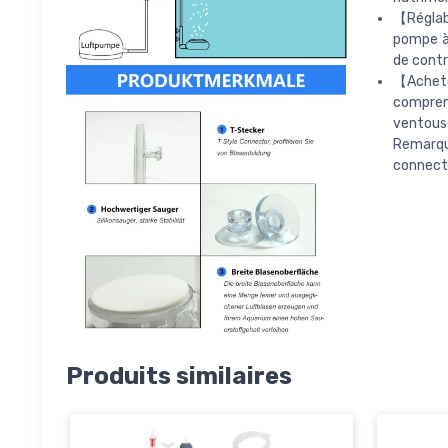
【Réglabl
pompe à 
de contr
【Achetez
compren
ventous
Remarque
connecte
Produits similaires