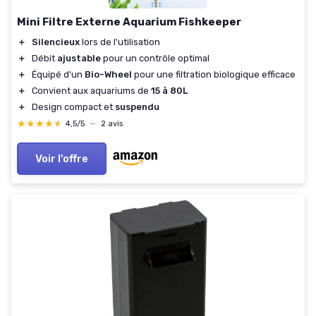
Mini Filtre Externe Aquarium Fishkeeper
＋
Silencieux
lors de l'utilisation
＋
Débit
ajustable
pour un contrôle optimal
＋
Équipé d'un
Bio-Wheel
pour une filtration biologique efficace
＋
Convient aux aquariums de
15 à 80L
＋
Design compact et
suspendu
★★★★★
★★★★★
4,5/5
—
2 avis
Voir l'offre