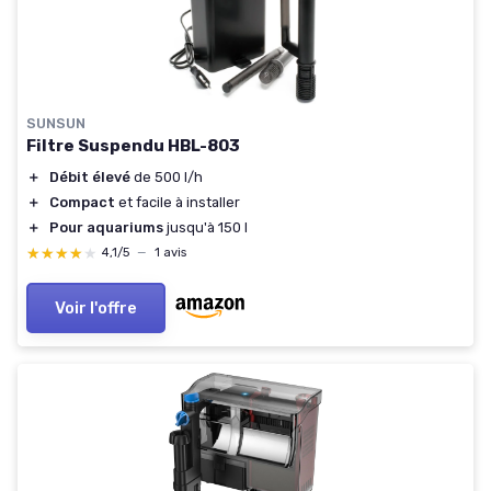
SUNSUN
Filtre Suspendu HBL-803
＋
Débit élevé
de 500 l/h
＋
Compact
et facile à installer
＋
Pour aquariums
jusqu'à 150 l
★★★★★
★★★★★
4,1/5
—
1 avis
Voir l'offre