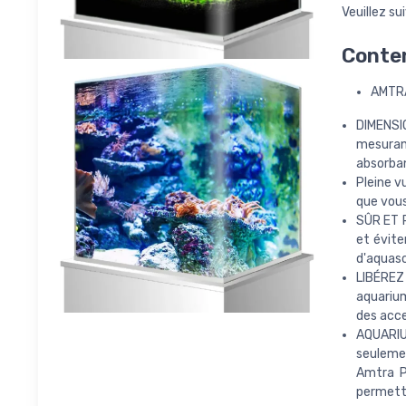
Veuillez sui
Conten
AMTRA
DIMENSI
mesurant
absorban
Pleine v
que vous
SÛR ET P
et évite
d'aquasc
LIBÉREZ 
aquarium
des acce
AQUARIU
seulemen
Amtra P
permette