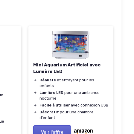
Mini Aquarium Artificiel avec
Lumière LED
＋
Réaliste
et attrayant pour les
enfants
＋
Lumière LED
pour une ambiance
cm
nocturne
＋
Facile à utiliser
avec connexion USB
＋
Décoratif
pour une chambre
d'enfant
que
Voir l'offre