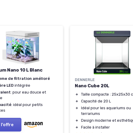
um Nano 10 L Blanc
me de filtration amélioré
DENNERLE
Nano Cube 20L
ère LED
intégrée
valent
: pour eau douce et
＋
Taille compacte : 25x25x30 
ne
＋
Capacité de 20 L
acité
: idéal pour petits
＋
Idéal pour les aquariums ou
ces
terrariums
＋
Design moderne et esthéti
 l'offre
＋
Facile à installer