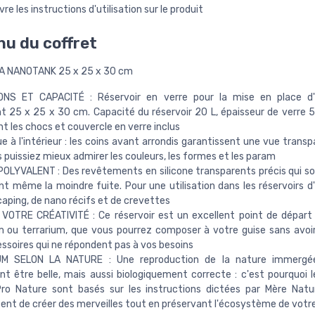
vre les instructions d'utilisation sur le produit
u du coffret
 NANOTANK 25 x 25 x 30 cm
ONS ET CAPACITÉ : Réservoir en verre pour la mise en place d'
 25 x 25 x 30 cm. Capacité du réservoir 20 L, épaisseur de verre 
t les chocs et couvercle en verre inclus
ue à l'intérieur : les coins avant arrondis garantissent une vue transp
 puissiez mieux admirer les couleurs, les formes et les param
OLYVALENT : Des revêtements en silicone transparents précis qui so
nt même la moindre fuite. Pour une utilisation dans les réservoirs d
aping, de nano récifs et de crevettes
VOTRE CRÉATIVITÉ : Ce réservoir est un excellent point de départ
 ou terrarium, que vous pourrez composer à votre guise sans avoi
ssoires qui ne répondent pas à vos besoins
M SELON LA NATURE : Une reproduction de la nature immergé
t être belle, mais aussi biologiquement correcte : c'est pourquoi l
ro Nature sont basés sur les instructions dictées par Mère Natu
nt de créer des merveilles tout en préservant l'écosystème de votr