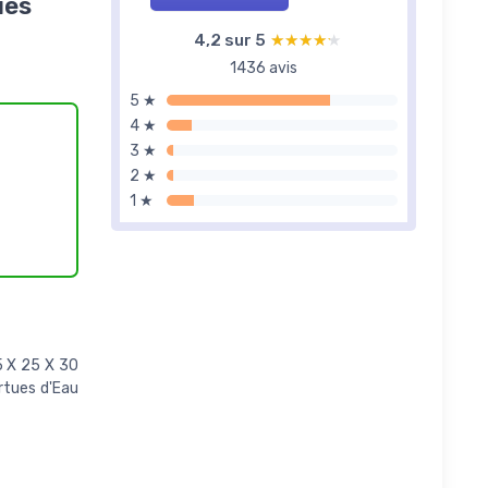
ues
4,2 sur 5
★★★★★
★★★★★
1436 avis
5 ★
4 ★
3 ★
2 ★
1 ★
5 X 25 X 30
rtues d'Eau