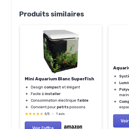
Produits similaires
Aquari
＋
Systè
Mini Aquarium Blanc SuperFish
＋
Lumi
＋
Design
compact
et élégant
＋
Poly
＋
Facile à
installer
mari
＋
Consommation électrique
faible
＋
Comp
＋
Convient pour
petits
poissons
espa
★★★★★
★★★★★
5/5
—
1 avis
Voir
Voir l'offre