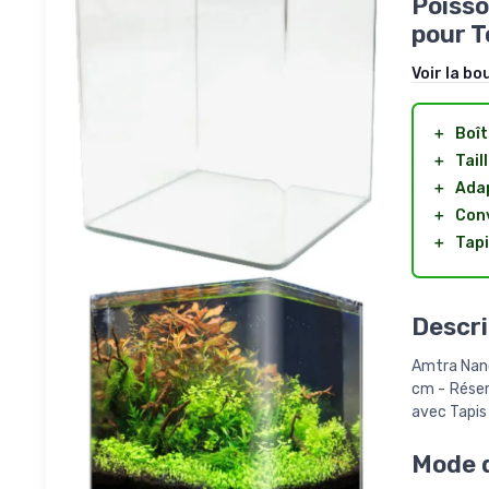
Poisso
pour T
Voir la bo
＋
Boît
＋
Tail
＋
Adap
＋
Conv
＋
Tapi
Descri
Amtra Nano
cm - Réser
avec Tapis 
Mode d