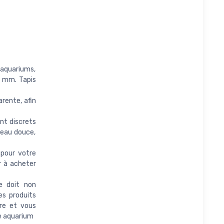
aquariums,
5 mm. Tapis
arente, afin
nt discrets
'eau douce,
 pour votre
r à acheter
e doit non
es produits
re et vous
e aquarium