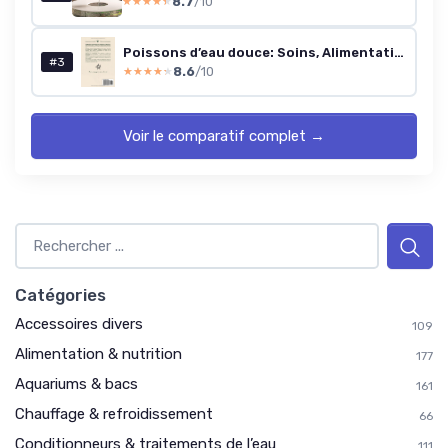
8.7
/10
★★★★★
★★★★★
Poissons d’eau douce: Soins, Alimentation, Comportement et Bien-être des Poissons d’aquarium
#3
8.6
/10
★★★★★
★★★★★
Voir le comparatif complet →
Catégories
Accessoires divers
109
Alimentation & nutrition
177
Aquariums & bacs
161
Chauffage & refroidissement
66
Conditionneurs & traitements de l’eau
111