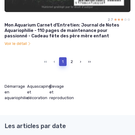
2.7
☆☆☆☆☆
★★★★★
Mon Aquarium Carnet d'Entretien: Journal de Notes
Aquariophilie - 110 pages de maintenance pour
passionné - Cadeau fête des père mère enfant
Voir le détail
‹‹
‹
1
2
›
››
Démarrage
Aquascaping
Élevage
en
et
et
aquariophilie
décoration
reproduction
Les articles par date