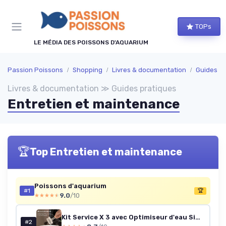
Panneau de gestion des cookies
TOPs
LE MÉDIA DES POISSONS D'AQUARIUM
Passion Poissons
Shopping
Livres & documentation
Guides pr
Livres & documentation ≫ Guides pratiques
Entretien et maintenance
🏆
Top Entretien et maintenance
Poissons d'aquarium
#1
🏆
9.0
/10
★★★★★
★★★★★
Kit Service X 3 avec Optimiseur d'eau Simple
#2