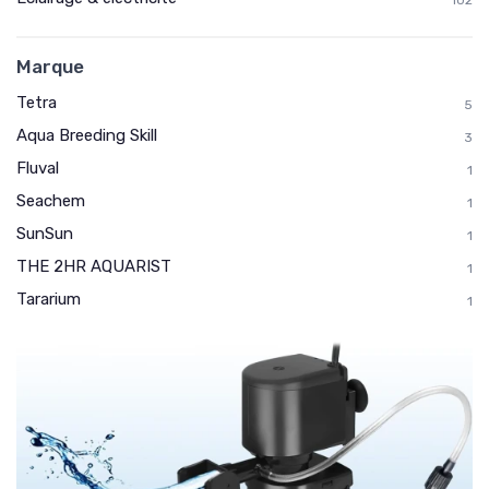
102
Marque
Tetra
5
Aqua Breeding Skill
3
Fluval
1
Seachem
1
SunSun
1
THE 2HR AQUARIST
1
Tararium
1