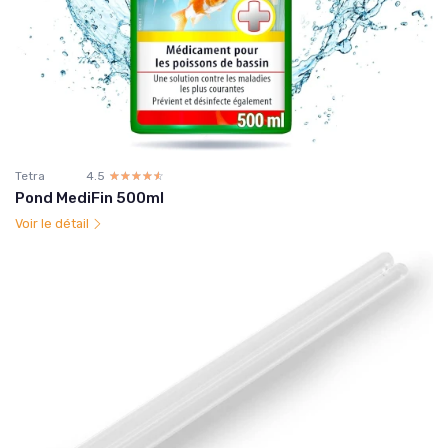
Tetra
4.5
☆☆☆☆☆
★★★★★
Pond MediFin 500ml
Voir le détail