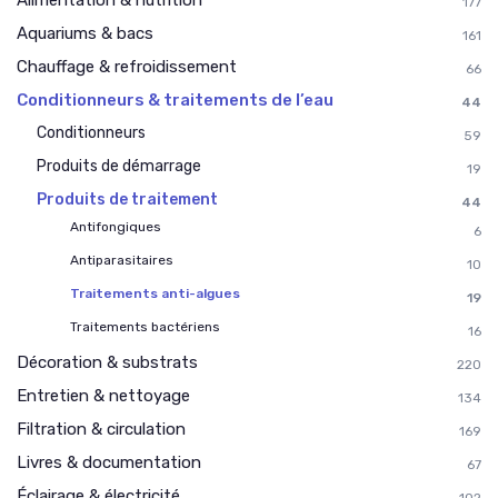
Alimentation & nutrition
177
Aquariums & bacs
161
Chauffage & refroidissement
66
Conditionneurs & traitements de l’eau
44
Conditionneurs
59
Produits de démarrage
19
Produits de traitement
44
Antifongiques
6
Antiparasitaires
10
Traitements anti-algues
19
Traitements bactériens
16
Décoration & substrats
220
Entretien & nettoyage
134
Filtration & circulation
169
Livres & documentation
67
Éclairage & électricité