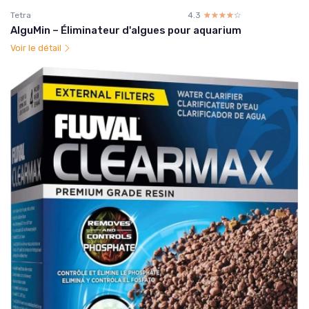
Tetra
4.3
☆☆☆☆☆
★★★★★
AlguMin – Éliminateur d'algues pour aquarium
Voir le détail