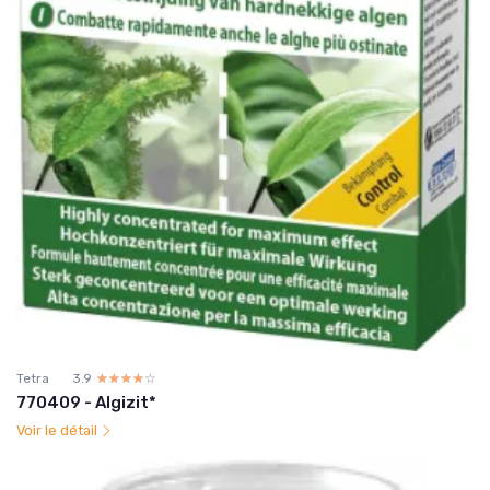
Tetra
3.9
☆☆☆☆☆
★★★★★
770409 - Algizit*
Voir le détail