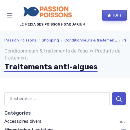
Panneau de gestion des cookies
TOPs
LE MÉDIA DES POISSONS D'AQUARIUM
Passion Poissons
Shopping
Conditionneurs & traitements de l’eau
Prod
Conditionneurs & traitements de l’eau ≫ Produits de
traitement
Traitements anti-algues
Catégories
Accessoires divers
109