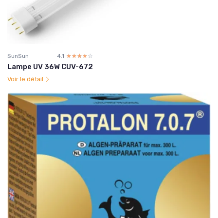
SunSun
4.1
☆☆☆☆☆
★★★★★
Lampe UV 36W CUV-672
Voir le détail