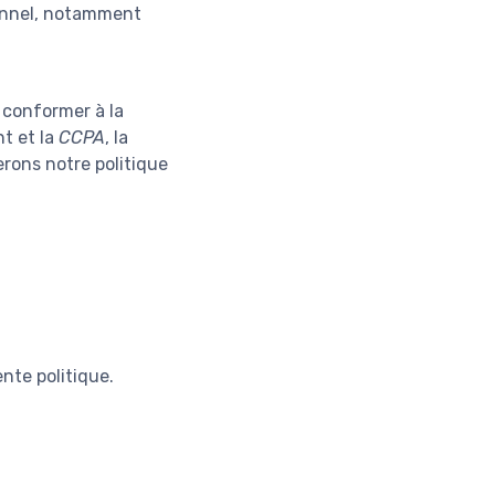
onnel, notamment
e conformer à la
nt et la
CCPA
, la
erons notre politique
nte politique.