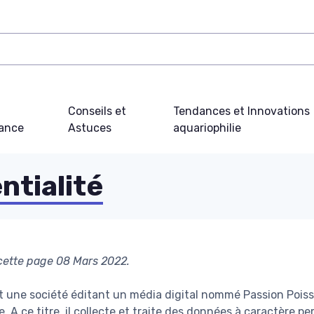
Conseils et
Tendances et Innovations
ance
Astuces
aquariophilie
ntialité
 cette page 08 Mars 2022.
t une société éditant un média digital nommé Passion Pois
. A ce titre, il collecte et traite des données à caractère 