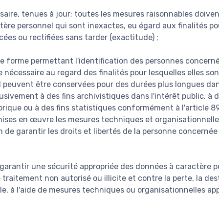
saire, tenues à jour; toutes les mesures raisonnables doiven
ère personnel qui sont inexactes, eu égard aux finalités pou
acées ou rectifiées sans tarder (exactitude) ;
e forme permettant l'identification des personnes concer
 nécessaire au regard des finalités pour lesquelles elles son
 peuvent être conservées pour des durées plus longues dan
usivement à des fins archivistiques dans l'intérêt public, à 
orique ou à des fins statistiques conformément à l'article 8
ises en œuvre les mesures techniques et organisationnelle
n de garantir les droits et libertés de la personne concernée 
 garantir une sécurité appropriée des données à caractère p
 traitement non autorisé ou illicite et contre la perte, la de
le, à l'aide de mesures techniques ou organisationnelles app