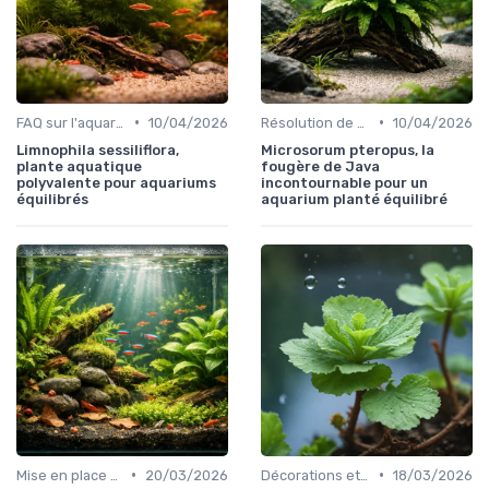
•
•
FAQ sur l'aquariophilie
10/04/2026
Résolution de problèmes courants
10/04/2026
Limnophila sessiliflora,
Microsorum pteropus, la
plante aquatique
fougère de Java
polyvalente pour aquariums
incontournable pour un
équilibrés
aquarium planté équilibré
•
•
Mise en place d'un écosystème
20/03/2026
Décorations et plantes
18/03/2026