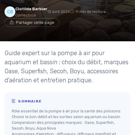
Clotilde Barbier
13 avril 2026
11 min de lecture
Correctrice
Partager cette page
Guide expert sur la pompe à air pour
aquarium et bassin : choix du débit, marques
Oase, Superfish, Secoh, Boyu, accessoires
d’aération et entretien pratique.
SOMMAIRE
Rôle essentiel de la pompe à air pour la santé des poissons
Choisir le bon débit et les sorties selon aquarium ou bassin
Comparaison des principales marques : Oase, Superfish,
Secoh, Boyu, Aqua Nova
Accessoires d’aération : diffuseurs, diffuseur manifold et