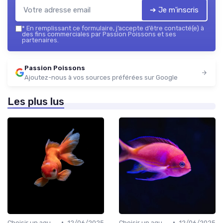
➔ Je m'inscris
*
En remplissant ce formulaire, j’accepte d’être contacté(e) à
des fins commerciales par Passion Poissons et ses
partenaires.
Passion Poissons
Ajoutez-nous à vos sources préférées sur Google
Les plus lus
•
•
Choisir un aquarium
12/06/2025
Choisir un aquarium
12/06/2025