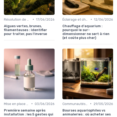
•
•
Résolution de problèmes courants
17/06/2026
Éclairage et chauffage
12/06/2026
Algues vertes, brunes,
Chauffage d'aquarium :
filamenteuses : identifier
pourquoi le sur-
pour traiter, pas l'inverse
dimensionner ne sert à rien
(et coûte plus cher)
•
•
Mise en place d'un écosystème
03/06/2026
Communautés et forums
29/05/2026
Première semaine après
Bourses aquariophiles vs
installation : les 5 gestes qui
animaleries : où acheter ses