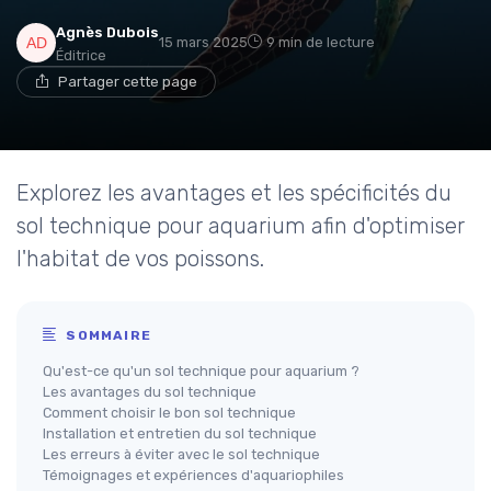
Agnès Dubois
15 mars 2025
9 min de lecture
Éditrice
Partager cette page
Explorez les avantages et les spécificités du
sol technique pour aquarium afin d'optimiser
l'habitat de vos poissons.
SOMMAIRE
Qu'est-ce qu'un sol technique pour aquarium ?
Les avantages du sol technique
Comment choisir le bon sol technique
Installation et entretien du sol technique
Les erreurs à éviter avec le sol technique
Témoignages et expériences d'aquariophiles