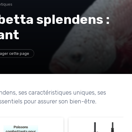
otiques
 betta splendens :
ant
ager cette page
dens, ses caractéristiques uniques, ses
ssentiels pour assurer son bien-être.