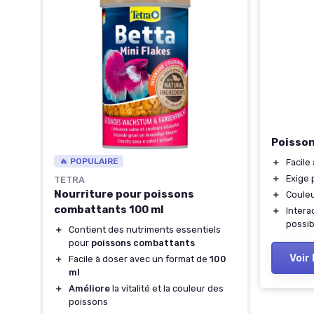
 en
Poisso
🔥 POPULAIRE
＋
Facile
＋
Exige 
TETRA
Nourriture pour poissons
＋
Coule
combattants 100 ml
＋
Intera
possib
＋
Contient des nutriments essentiels
pour
poissons combattants
Voir 
＋
Facile à doser avec un format de
100
ml
＋
Améliore
la vitalité et la couleur des
poissons