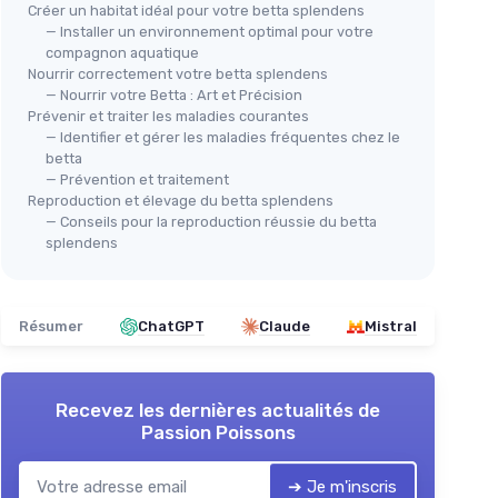
Créer un habitat idéal pour votre betta splendens
— Installer un environnement optimal pour votre
compagnon aquatique
Nourrir correctement votre betta splendens
— Nourrir votre Betta : Art et Précision
Kit Aquarium Penn-Plax Twin
Prévenir et traiter les maladies courantes
— Identifier et gérer les maladies fréquentes chez le
Betta
betta
＋
Design attrayant
avec un aspect en
quarium
— Prévention et traitement
arc
Reproduction et élevage du betta splendens
＋
Taille compacte
adaptée à des
— Conseils pour la reproduction réussie du betta
espaces réduits
splendens
🔥
fichage
＋
Couleurs vives
(bleu et vert)
TET
＋
Facile à
installer
et à entretenir
usqu'à 10L
Nou
★★★★★
★★★★★
4/5
—
503 avis
Résumer
ChatGPT
Claude
Mistral
com
＋
Voir l'offre
Recevez les dernières actualités de
＋
Passion Poissons
＋
➔ Je m'inscris