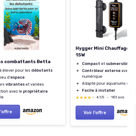
Hygger Mini Chauffage A
15W
ns combattants Betta
＋
Compact
et
submersible
 à élever pour les
débutants
＋
Contrôleur externe
avec af
numérique
peu d'
espace
＋
Adapté pour aquariums de
j
urs
vibrantes
et variées
＋
Facile à installer
ction avec le
propriétaire
le
★★★★★
★★★★★
4,1/5
—
183 avis
l'offre
Voir l'offre