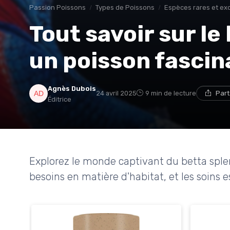
Passion Poissons
Types de Poissons
Espèces rares et ex
Tout savoir sur le
un poisson fascin
Agnès Dubois
24 avril 2025
9 min de lecture
Part
Éditrice
Explorez le monde captivant du betta splen
besoins en matière d'habitat, et les soins e