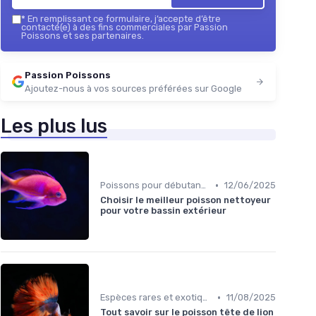
★★
★★
*
En remplissant ce formulaire, j’accepte d’être
contacté(e) à des fins commerciales par Passion
Poissons et ses partenaires.
Passion Poissons
Ajoutez-nous à vos sources préférées sur Google
Les plus lus
•
Poissons pour débutants
12/06/2025
Choisir le meilleur poisson nettoyeur
pour votre bassin extérieur
•
Espèces rares et exotiques
11/08/2025
Tout savoir sur le poisson tête de lion