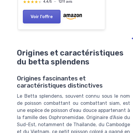
★★★★★
★★★★★
4,4/5
—
1211 avis
Voir l'offre
Origines et caractéristiques
du betta splendens
Origines fascinantes et
caractéristiques distinctives
Le Betta splendens, souvent connu sous le nom
de poisson combattant ou combattant siam, est
une espèce de poisson d'eau douce appartenant à
la famille des Osphronemidae. Originaire d'Asie du
Sud-Est, notamment de Thaïlande, du Cambodge
et du Vietnam, ce petit poisson coloré a gagné en