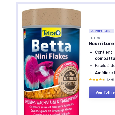
🔥 POPULAIRE
TETRA
Nourriture
＋
Contien
combatta
＋
Facile à 
＋
Améliore
l
★★★★★
★★★★★
4,4/5
Voir l'offre