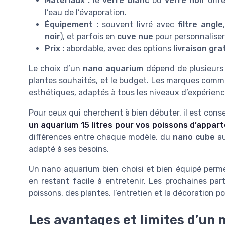
Matériaux :
le
verre blanc
ou
verre noir
offre
l’eau de l’évaporation.
Équipement :
souvent livré avec
filtre angle
noir
), et parfois en
cuve nue
pour personnaliser 
Prix :
abordable, avec des options
livraison gra
Le choix d’un
nano aquarium
dépend de plusieurs c
plantes souhaités, et le budget. Les marques com
esthétiques, adaptés à tous les niveaux d’expérienc
Pour ceux qui cherchent à bien débuter, il est conse
un aquarium 15 litres pour vos poissons d’appa
différences entre chaque modèle, du
nano cube
a
adapté à ses besoins.
Un nano aquarium bien choisi et bien équipé perme
en restant facile à entretenir. Les prochaines part
poissons, des plantes, l’entretien et la décoration p
Les avantages et limites d’un