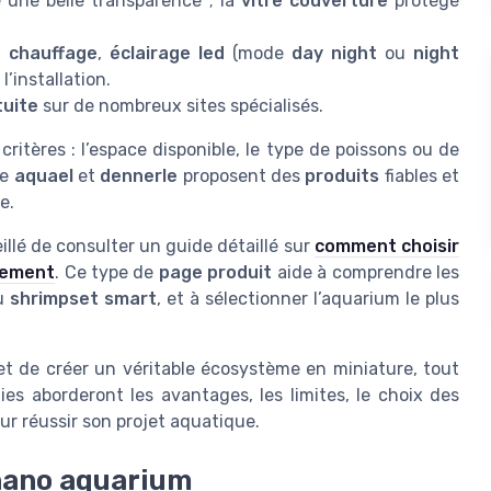
 une belle transparence ; la
vitre couverture
protège
,
chauffage
,
éclairage led
(mode
day night
ou
night
l’installation.
tuite
sur de nombreux sites spécialisés.
ritères : l’espace disponible, le type de poissons ou de
me
aquael
et
dennerle
proposent des
produits
fiables et
e.
illé de consulter un guide détaillé sur
comment choisir
rtement
. Ce type de
page produit
aide à comprendre les
u
shrimpset smart
, et à sélectionner l’aquarium le plus
t de créer un véritable écosystème en miniature, tout
ies aborderont les avantages, les limites, le choix des
our réussir son projet aquatique.
 nano aquarium