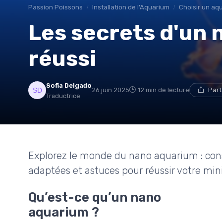
Passion Poissons
Installation de l'Aquarium
Choisir un aq
Les secrets d'un
réussi
Sofia Delgado
26 juin 2025
12 min de lecture
Part
Traductrice
Explorez le monde du nano aquarium : conse
adaptées et astuces pour réussir votre min
Qu’est-ce qu’un nano
aquarium ?