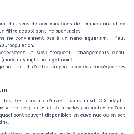
au
plus sensible aux variations de température et de
 un
filtre
adapté sont indispensables.
ns
ne conviennent pas à un
nano aquarium
. Il faut
la surpopulation.
écessitent un suivi fréquent : changements d’eau,
D
(mode
day night
ou
night noir
).
ge ou un oubli d’entretien peut avoir des conséquences
ium
ntes, il est conseillé d’investir dans un
kit CO2
adapté.
oissance des plantes et stabilise les paramètres de l’eau
quael
sont souvent
disponibles
en
cuve nue
ou en
set
ins.