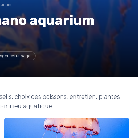
uarium
 nano aquarium
ager cette page
ils, choix des poissons, entretien, plantes
i-milieu aquatique.