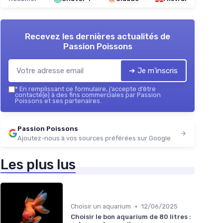
Recevez les dernières actualités de
Passion Poissons
➔ Je m'inscris
*
En remplissant ce formulaire, j’accepte d’être
contacté(e) à des fins commerciales par Passion
Poissons et ses partenaires.
Passion Poissons
Ajoutez-nous à vos sources préférées sur Google
Les plus lus
•
Choisir un aquarium
12/06/2025
Choisir le bon aquarium de 80 litres :