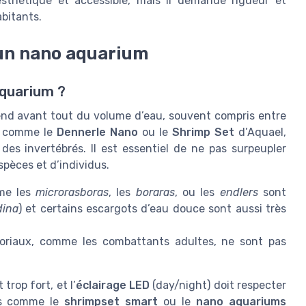
sthétique et accessible, mais il demande rigueur et
abitants.
 un nano aquarium
aquarium ?
nd avant tout du volume d’eau, souvent compris entre
e, comme le
Dennerle Nano
ou le
Shrimp Set
d’Aquael,
des invertébrés. Il est essentiel de ne pas surpeupler
spèces et d’individus.
me les
microrasboras
, les
boraras
, ou les
endlers
sont
dina
) et certains escargots d’eau douce sont aussi très
toriaux, comme les combattants adultes, ne sont pas
trop fort, et l’
éclairage LED
(day/night) doit respecter
les comme le
shrimpset smart
ou le
nano aquariums